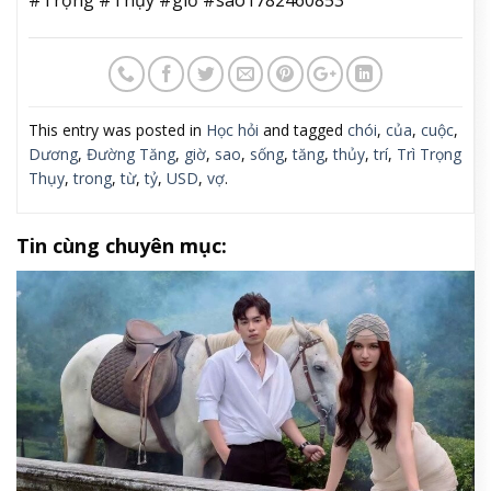
#Trọng #Thụy #giờ #sao1782460853
This entry was posted in
Học hỏi
and tagged
chói
,
của
,
cuộc
,
Dương
,
Đường Tăng
,
giờ
,
sao
,
sống
,
tăng
,
thủy
,
trí
,
Trì Trọng
Thụy
,
trong
,
từ
,
tỷ
,
USD
,
vợ
.
Tin cùng chuyên mục: