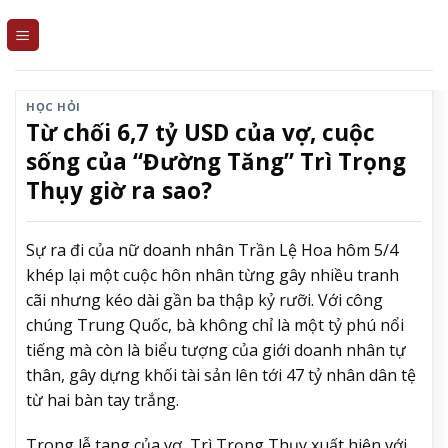
Skip
to
content
HỌC HỎI
Từ chối 6,7 tỷ USD của vợ, cuộc
sống của “Đường Tăng” Trì Trọng
Thụy giờ ra sao?
Sự ra đi của nữ doanh nhân Trần Lệ Hoa hôm 5/4
khép lại một cuộc hôn nhân từng gây nhiều tranh
cãi nhưng kéo dài gần ba thập kỷ rưỡi. Với công
chúng Trung Quốc, bà không chỉ là một tỷ phú nổi
tiếng mà còn là biểu tượng của giới doanh nhân tự
thân, gây dựng khối tài sản lên tới 47 tỷ nhân dân tệ
từ hai bàn tay trắng.
Trong lễ tang của vợ, Trì Trọng Thụy xuất hiện với