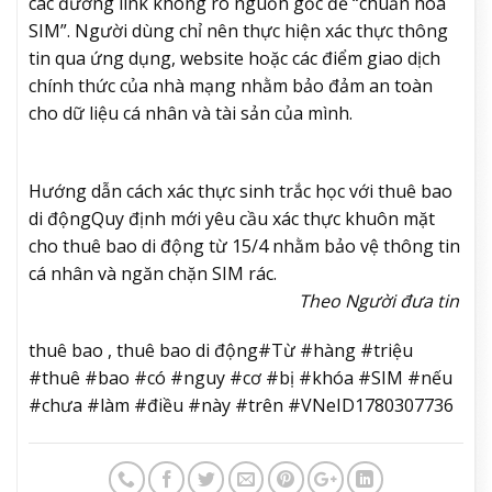
các đường link không rõ nguồn gốc để “chuẩn hóa
SIM”. Người dùng chỉ nên thực hiện xác thực thông
tin qua ứng dụng, website hoặc các điểm giao dịch
chính thức của nhà mạng nhằm bảo đảm an toàn
cho dữ liệu cá nhân và tài sản của mình.
Hướng dẫn cách xác thực sinh trắc học với thuê bao
di động
Quy định mới yêu cầu xác thực khuôn mặt
cho thuê bao di động từ 15/4 nhằm bảo vệ thông tin
cá nhân và ngăn chặn SIM rác.
Theo Người đưa tin
thuê bao , thuê bao di động#Từ #hàng #triệu
#thuê #bao #có #nguy #cơ #bị #khóa #SIM #nếu
#chưa #làm #điều #này #trên #VNeID1780307736