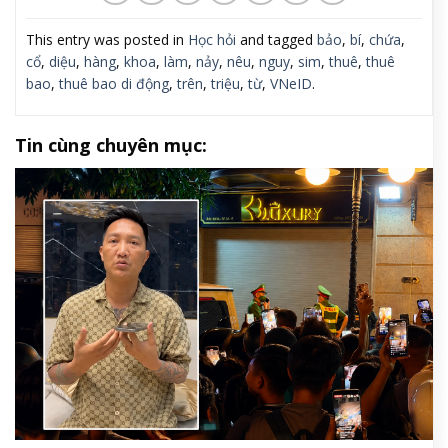
This entry was posted in
Học hỏi
and tagged
bảo
,
bí
,
chứa
,
cổ
,
diệu
,
hàng
,
khoa
,
làm
,
nảy
,
nêu
,
nguy
,
sim
,
thuê
,
thuê
bao
,
thuê bao di động
,
trên
,
triệu
,
từ
,
VNeID
.
Tin cùng chuyên mục: