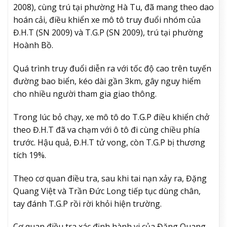
2008), cùng trú tại phường Hà Tu, đã mang theo dao
hoán cải, điều khiển xe mô tô truy đuổi nhóm của
Đ.H.T (SN 2009) và T.G.P (SN 2009), trú tại phường
Hoành Bồ.
Quá trình truy đuổi diễn ra với tốc độ cao trên tuyến
đường bao biển, kéo dài gần 3km, gây nguy hiểm
cho nhiều người tham gia giao thông.
Trong lúc bỏ chạy, xe mô tô do T.G.P điều khiển chở
theo Đ.H.T đã va chạm với ô tô đi cùng chiều phía
trước. Hậu quả, Đ.H.T tử vong, còn T.G.P bị thương
tích 19%.
Theo cơ quan điều tra, sau khi tai nạn xảy ra, Đặng
Quang Việt và Trần Đức Long tiếp tục dùng chân,
tay đánh T.G.P rồi rời khỏi hiện trường.
Cơ quan điều tra xác định hành vi của Đặng Quang