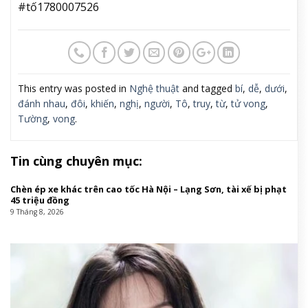
#tố1780007526
This entry was posted in
Nghệ thuật
and tagged
bí
,
dễ
,
dưới
,
đánh nhau
,
đôi
,
khiến
,
nghị
,
người
,
Tô
,
truy
,
từ
,
tử vong
,
Tường
,
vong
.
Tin cùng chuyên mục:
Chèn ép xe khác trên cao tốc Hà Nội – Lạng Sơn, tài xế bị phạt
45 triệu đồng
9 Tháng 8, 2026