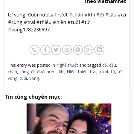
Theo Vietnamnet
tử vong, đuối nước#Trượt #chân #khi #đi #câu #cá
#cùng #trai #thiếu #niên #tuổi #tử
#vong1782236697
This entry was posted in
Nghệ thuật
and tagged
cả
,
cầu
,
chân
,
cùng
,
đi
,
đuối nước
,
khi
,
Niên
,
thiếu
,
trai
,
trượt
,
từ
,
tử
vong
,
tuổi
,
vong
.
Tin cùng chuyên mục: