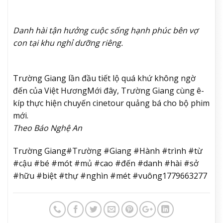
Danh hài tận hưởng cuộc sống hạnh phúc bên vợ
con tại khu nghỉ dưỡng riêng.
Trường Giang lần đầu tiết lộ quá khứ không ngờ
đến của Việt Hương
Mới đây, Trường Giang cùng ê-
kíp thực hiện chuyến cinetour quảng bá cho bộ phim
mới.
Theo Báo Nghệ An
Trường Giang#Trường #Giang #Hành #trình #từ
#cậu #bé #mót #mủ #cao #đến #danh #hài #sở
#hữu #biệt #thự #nghìn #mét #vuông1779663277