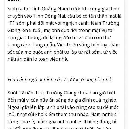
Sinh ra tại Tỉnh Quảng Nam trước khi cùng gia đình
chuyển vào Tỉnh Đồng Nai, cậu bé có tên thân mật là
“Tí” sớm phải đối mặt với nghịch cảnh. Năm Trường
Giang lên 5 tuổi, mẹ anh qua đời trong một vụ tai
nạn giao thông, để lại người cha và đàn con thơ
trong cảnh túng quẫn. Việc thiếu vắng bàn tay chăm
sóc của mẹ buộc anh phải tự lập từ rất sớm, từ việc
nấu ăn đến lo toan việc nhà.
Hình ảnh ngộ nghĩnh của Trường Giang hồi nhỏ.
Suốt 12 năm học, Trường Giang chưa bao giờ biết
đến mùi vị của bữa ăn sáng do gia đình quá nghèo.
Ngoài giờ lên lớp, anh phải vào rừng cao su để mót
mủ, nhặt củi khô kiếm thêm thu nhập. Nam nghệ sĩ
từng chia sẻ, mỗi ngày anh dành 3-4 tiếng đồng hồ
chỉ để gom được vài lít mủ cao su rơi vãi, lấy tiền