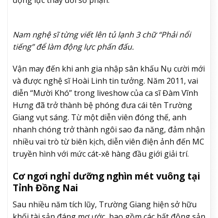
Nam nghệ sĩ từng viết lên tủ lạnh 3 chữ “Phải nổi
tiếng” để làm động lực phấn đấu.
Vận may đến khi anh gia nhập sân khấu Nụ cười mới
và được nghệ sĩ Hoài Linh tin tưởng. Năm 2011, vai
diễn “Mười Khó” trong liveshow của ca sĩ Đàm Vĩnh
Hưng đã trở thành bệ phóng đưa cái tên Trường
Giang vụt sáng. Từ một diễn viên đóng thế, anh
nhanh chóng trở thành ngôi sao đa năng, đảm nhận
nhiều vai trò từ biên kịch, diễn viên điện ảnh đến MC
truyền hình với mức cát-xê hàng đầu giới giải trí.
Cơ ngơi nghỉ dưỡng nghìn mét vuông tại
Tỉnh Đồng Nai
Sau nhiều năm tích lũy, Trường Giang hiện sở hữu
khối tài sản đáng mơ ước, bao gồm các bất động sản