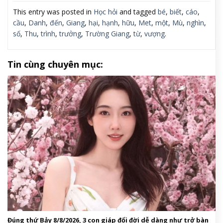
This entry was posted in
Học hỏi
and tagged
bé
,
biết
,
cáo
,
cầu
,
Danh
,
đến
,
Giang
,
hại
,
hạnh
,
hữu
,
Met
,
một
,
Mù
,
nghìn
,
số
,
Thu
,
trình
,
trưởng
,
Trường Giang
,
từ
,
vượng
.
Tin cùng chuyên mục:
Đúng thứ Bảy 8/8/2026, 3 con giáp đổi đời dễ dàng như trở bàn