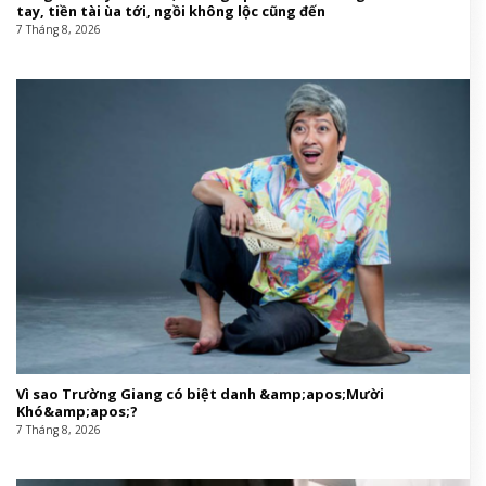
tay, tiền tài ùa tới, ngồi không lộc cũng đến
7 Tháng 8, 2026
Vì sao Trường Giang có biệt danh &amp;apos;Mười
Khó&amp;apos;?
7 Tháng 8, 2026