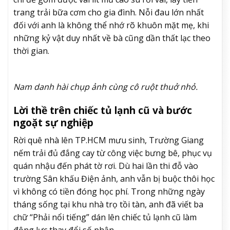
trang trải bữa cơm cho gia đình. Nỗi đau lớn nhất
đối với anh là không thể nhớ rõ khuôn mặt mẹ, khi
những kỷ vật duy nhất về bà cũng dần thất lạc theo
thời gian.
Nam danh hài chụp ảnh cùng cô ruột thuở nhỏ.
Lời thề trên chiếc tủ lạnh cũ và bước
ngoặt sự nghiệp
Rời quê nhà lên TP.HCM mưu sinh, Trường Giang
nếm trải đủ đắng cay từ công việc bưng bê, phục vụ
quán nhậu đến phát tờ rơi. Dù hai lần thi đỗ vào
trường Sân khấu Điện ảnh, anh vẫn bị buộc thôi học
vì không có tiền đóng học phí. Trong những ngày
tháng sống tại khu nhà trọ tồi tàn, anh đã viết ba
chữ “Phải nổi tiếng” dán lên chiếc tủ lạnh cũ làm
động lực thay đổi số phận.