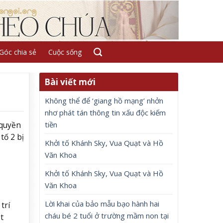
Góc chia sẻ
Cuộc sống
Bài viết mới
Không thể để ‘giang hồ mạng’ nhởn
nhơ phát tán thông tin xấu độc kiếm
tiền
 quyền
tố 2 bị
Khởi tố Khánh Sky, Vua Quạt và Hồ
Văn Khoa
Khởi tố Khánh Sky, Vua Quạt và Hồ
Văn Khoa
Lời khai của bảo mẫu bạo hành hai
trí
cháu bé 2 tuổi ở trường mầm non tại
t