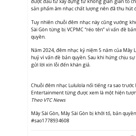
được đầu tư xây dựng từ không gian gian tổ chức
sản phẩm âm nhạc chất lượng nên đã thu hút 
Tuy nhiên chuỗi đêm nhạc này cũng vướng khôn
Sài Gòn từng bị VCPMC “réo tên” vì vấn đề bản
quyền.
Năm 2024, đêm nhạc kỷ niệm 5 năm của Mây La
huỷ vì vấn đề bản quyền. Sau khi hứng chịu sự ch
gửi lời xin lỗi đến khán giả.
Chuỗi đêm nhạc Lululola nổi tiếng ra sao trước 
Entertainment từng được xem là một hiện tượng
Theo VTC News
Mây Sài Gòn, Mây Sài Gòn bị khởi tố, bản qu
#sao1778934608