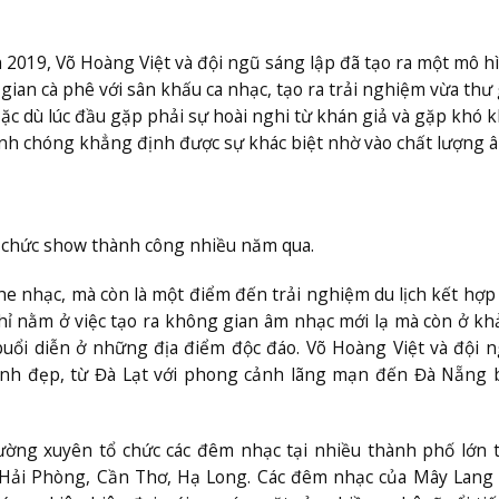
 2019, Võ Hoàng Việt và đội ngũ sáng lập đã tạo ra một mô h
gian cà phê với sân khấu ca nhạc, tạo ra trải nghiệm vừa thư 
c dù lúc đầu gặp phải sự hoài nghi từ khán giả và gặp khó 
nh chóng khẳng định được sự khác biệt nhờ vào chất lượng 
 chức show thành công nhiều năm qua.
e nhạc, mà còn là một điểm đến trải nghiệm du lịch kết hợp
hỉ nằm ở việc tạo ra không gian âm nhạc mới lạ mà còn ở k
 buổi diễn ở những địa điểm độc đáo. Võ Hoàng Việt và đội 
ảnh đẹp, từ Đà Lạt với phong cảnh lãng mạn đến Đà Nẵng 
ng xuyên tổ chức các đêm nhạc tại nhiều thành phố lớn 
 Hải Phòng, Cần Thơ, Hạ Long. Các đêm nhạc của Mây Lan