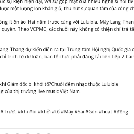
 sự kiện hiện đại, với sự góp mặt của nhiều nghệ sĩ nổi tiế
được một lượng lớn khán giả, thu hút sự quan tâm của công c
g ít ồn ào. Hai năm trước cùng với Lululola, Mây Lang Tha
 quyền. Theo VCPMC, các chuỗi này không có thiện chí trả t
ng Thang dự kiến diễn ra tại Trung tâm Hội nghị Quốc gia 
ỉ trích từ dư luận, ban tổ chức phải đăng tải liên tiếp 2 bài 
khi Giám đốc bị khởi tố?
Chuỗi đêm nhạc thuộc Lululola
 của thị trường live music Việt Nam.
yền#Trước #khi #bị #khởi #tố #Mây #Sài #Gòn #hoạt #động