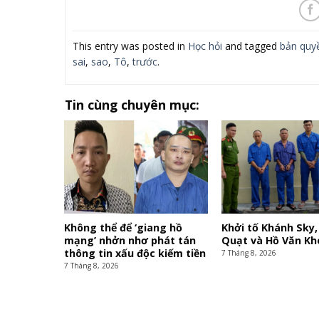
This entry was posted in
Học hỏi
and tagged
bản quy
sai
,
sao
,
Tô
,
trước
.
Tin cùng chuyên mục:
Không thể để ‘giang hồ
Khởi tố Khánh Sky,
mạng’ nhởn nhơ phát tán
Quạt và Hồ Văn Kh
thông tin xấu độc kiếm tiền
7 Tháng 8, 2026
7 Tháng 8, 2026