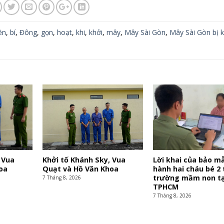
ền
,
bí
,
Đông
,
gọn
,
hoạt
,
khi
,
khởi
,
mây
,
Mây Sài Gòn
,
Mây Sài Gòn bị k
 Vua
Khởi tố Khánh Sky, Vua
Lời khai của bảo m
oa
Quạt và Hồ Văn Khoa
hành hai cháu bé 2 
trường mầm non tạ
7 Tháng 8, 2026
TPHCM
7 Tháng 8, 2026