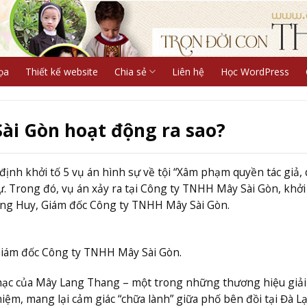
ọa
Thiết kế website
Chia sẻ
Liên hệ
Học WordPress
Sài Gòn hoạt động ra sao?
định khởi tố 5 vụ án hình sự về tội “Xâm phạm quyền tác giả,
sự. Trong đó, vụ án xảy ra tại Công ty TNHH Mây Sài Gòn, khởi 
ng Huy, Giám đốc Công ty TNHH Mây Sài Gòn.
iám đốc Công ty TNHH Mây Sài Gòn.
hạc của Mây Lang Thang – một trong những thương hiệu giải 
hiệm, mang lại cảm giác “chữa lành” giữa phố bên đồi tại Đà Lạ