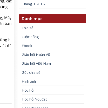
ng, các
Tháng 3 2018
húng.
ng, Mây
Danh mục
iền bản
Chia sẻ
Cuộc sống
cũng bị
viết để
Ebook
Giáo hội Hoàn Vũ
Giáo hội Việt Nam
Góc chia sẻ
Hình ảnh
Học hỏi
Học hỏi YouCat
Học Wordpress