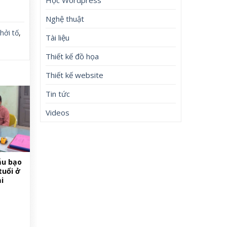
Nghệ thuật
hởi tố
,
Tài liệu
Thiết kế đồ họa
Thiết kế website
Tin tức
Videos
ẫu bạo
tuổi ở
i