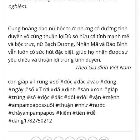
nghiệm.
Cung hoàng đạo nữ bộc trực nhưng có đường tình
duyên vô cùng thuận lợi
Dù sở hữu cá tính mạnh mẽ
và bộc trực, nữ Bạch Dương, Nhân Mã và Bảo Bình
vẫn luôn có sức hút đặc biệt, giúp họ nhận được sự
yêu chiều và thuận lợi trong tình duyên.
Theo Gia đình Việt Nam
con giáp #Trúng #số #độc #đắc #vào #đúng
#ngày #số #Trời #đã #định #sẵn #con #giáp
#trúng #số #độc #đắc #đổi #đời #vận #mệnh
#ampampaposxuôi #thuận #như #nước
#chảyampampapos #kiếm #tiền #dễ
#dàng1782750212