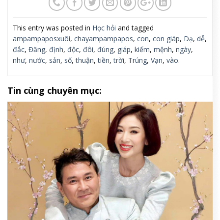
This entry was posted in
Học hỏi
and tagged
ampampaposxuôi
,
chayampampapos
,
con
,
con giáp
,
Dạ
,
dễ
,
đắc
,
Đăng
,
định
,
độc
,
đôi
,
đúng
,
giáp
,
kiếm
,
mệnh
,
ngày
,
như
,
nước
,
sản
,
số
,
thuận
,
tiền
,
trời
,
Trúng
,
Vạn
,
vào
.
Tin cùng chuyên mục: