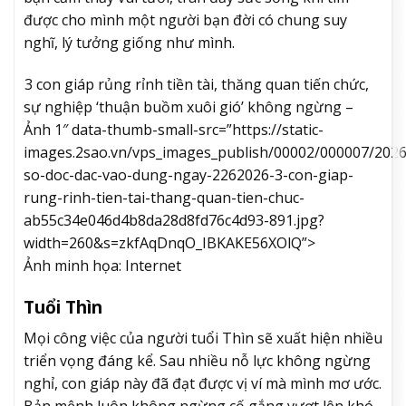
được cho mình một người bạn đời có chung suy
nghĩ, lý tưởng giống như mình.
3 con giáp rủng rỉnh tiền tài, thăng quan tiến chức,
sự nghiệp ‘thuận buồm xuôi gió’ không ngừng –
Ảnh 1″ data-thumb-small-src=”https://static-
images.2sao.vn/vps_images_publish/00002/000007/2026
so-doc-dac-vao-dung-ngay-2262026-3-con-giap-
rung-rinh-tien-tai-thang-quan-tien-chuc-
ab55c34e046d4b8da28d8fd76c4d93-891.jpg?
width=260&s=zkfAqDnqO_IBKAKE56XOlQ”>
Ảnh minh họa: Internet
Tuổi Thìn
Mọi công việc của người tuổi Thìn sẽ xuất hiện nhiều
triển vọng đáng kể. Sau nhiều nỗ lực không ngừng
nghỉ, con giáp này đã đạt được vị ví mà mình mơ ước.
Bản mệnh luôn không ngừng cố gắng vượt lên khó