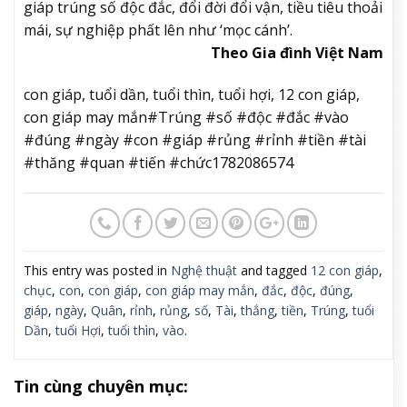
giáp trúng số độc đắc, đổi đời đổi vận, tiều tiêu thoải
mái, sự nghiệp phất lên như ‘mọc cánh’.
Theo Gia đình Việt Nam
con giáp, tuổi dần, tuổi thìn, tuổi hợi, 12 con giáp,
con giáp may mắn#Trúng #số #độc #đắc #vào
#đúng #ngày #con #giáp #rủng #rỉnh #tiền #tài
#thăng #quan #tiến #chức1782086574
This entry was posted in
Nghệ thuật
and tagged
12 con giáp
,
chục
,
con
,
con giáp
,
con giáp may mắn
,
đắc
,
độc
,
đúng
,
giáp
,
ngày
,
Quân
,
rỉnh
,
rủng
,
số
,
Tài
,
thắng
,
tiền
,
Trúng
,
tuổi
Dần
,
tuổi Hợi
,
tuổi thìn
,
vào
.
Tin cùng chuyên mục: