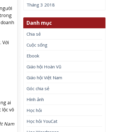
Tháng 3 2018
 người
 trong
h doanh
Danh mục
Chia sẻ
 Với
Cuộc sống
Ebook
Giáo hội Hoàn Vũ
Giáo hội Việt Nam
Góc chia sẻ
Hình ảnh
ông ai
 lộc vô
Học hỏi
Học hỏi YouCat
iệt Nam
Học Wordpress