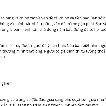
õ ràng và chính xác về vấn đề tài chính và tiền bạc. Bạn sở 
 chóng và chính xác nhất những vấn đề mà họ gặp phải. Bạn s
 trọng là bản mệnh cần chủ động nắm bắt, đừng để cơ hội tuộ
ắm mối, hay được người để ý, tán tỉnh. Nếu bạn biết nhìn ngư
i thương mình thật lòng. Người có gia đình thì tư tưởng thoải
ịu.
 nghiệm.
on giáp trúng số độc đắc, giàu sang phú quý
3 con giáp như ‘
 đắc, giàu sang phú quý, sự nghiệp vươn lên tầm cao mới.