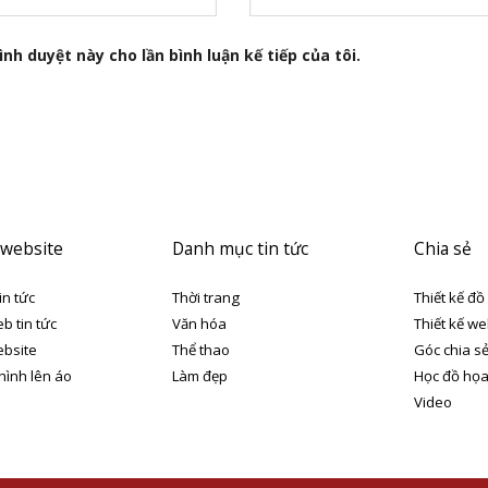
nh duyệt này cho lần bình luận kế tiếp của tôi.
 website
Danh mục tin tức
Chia sẻ
in tức
Thời trang
Thiết kế đồ
eb tin tức
Văn hóa
Thiết kế we
ebsite
Thể thao
Góc chia s
 hình lên áo
Làm đẹp
Học đồ họ
Video