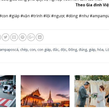
Theo Gia đình Vi
#con #giáp #vận #trình #lội #ngược #dòng #như #ampamp
ampaposcá
,
chép
,
con
,
con giáp
,
đắc
,
độc
,
Đông
,
đúng
,
giáp
,
hóa
,
Lờ