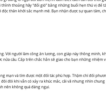
ôi thỉnh thoảng hãy “đổi gió” bằng những buổi hẹn thú vị để 
i độc thân khởi sắc mạnh mẽ. Bạn nhận được sự quan tâm, ch
ông. Với người làm công ăn lương, con giáp này thông minh, k
ược nửa câu. Cấp trên chắc hẳn sẽ giao cho bạn những nhiệm 
lãng mạn và tìm được một đối tác phù hợp. Thậm chí đối phươn
p đôi đôi khi vẫn có xảy ra khúc mắc, cãi vã nhưng nhìn chung
nh nên không quá đáng ngại.