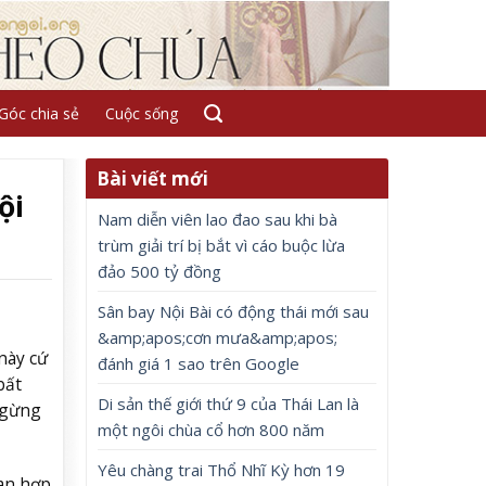
Góc chia sẻ
Cuộc sống
Bài viết mới
ội
Nam diễn viên lao đao sau khi bà
trùm giải trí bị bắt vì cáo buộc lừa
đảo 500 tỷ đồng
Sân bay Nội Bài có động thái mới sau
&amp;apos;cơn mưa&amp;apos;
này cứ
đánh giá 1 sao trên Google
bất
Di sản thế giới thứ 9 của Thái Lan là
 ngừng
một ngôi chùa cổ hơn 800 năm
Yêu chàng trai Thổ Nhĩ Kỳ hơn 19
ian hợp