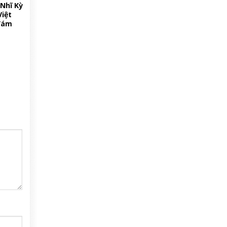
Nhĩ Kỳ
Việt
đám