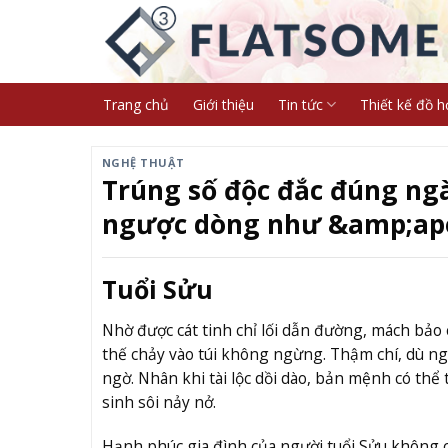
Skip
to
content
Trang chủ
Giới thiệu
Tin tức
Thiết kế đồ h
NGHỆ THUẬT
Trúng số độc đắc đúng ngày
ngược dòng như &amp;apo
Tuổi Sửu
Nhờ được cát tinh chỉ lối dẫn đường, mách bảo
thế chảy vào túi không ngừng. Thậm chí, dù ng
ngờ. Nhân khi tài lộc dồi dào, bản mệnh có thể 
sinh sôi nảy nở.
Hạnh phúc gia đình của người tuổi Sửu không có