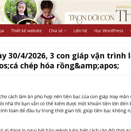
ọa
Thiết kế website
Chia sẻ
Liên hệ
Học WordPress
 30/4/2026, 3 con giáp vận trình l
s;cá chép hóa rồng&amp;apos;
 cho cách làm ăn phù hợp nên tiền bạc của con giáp may mắn 
ồi nhà thì bạn vẫn có thể kiếm được một khoản tiền lớn đến 
tính toán để đầu tư trong thời gian tới, giúp tiền bạc không
 gì đáng lo ngại bởi bản mệnh luôn biết cách cân đối thời g