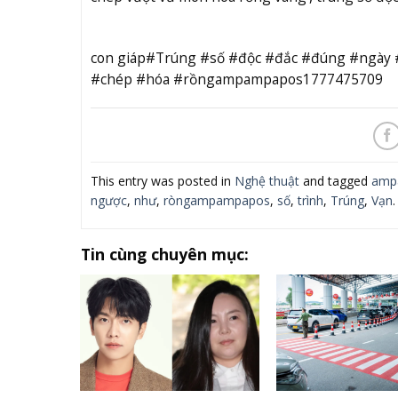
con giáp#Trúng #số #độc #đắc #đúng #ngày 
#chép #hóa #rồngampampapos1777475709
This entry was posted in
Nghệ thuật
and tagged
amp
ngược
,
như
,
ròngampampapos
,
số
,
trình
,
Trúng
,
Vạn
.
Tin cùng chuyên mục: