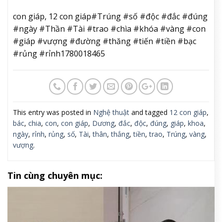
con giáp, 12 con giáp#Trúng #số #độc #đắc #đúng
#ngày #Thần #Tài #trao #chìa #khóa #vàng #con
#giáp #vượng #đường #thăng #tiến #tiền #bạc
#rủng #rỉnh1780018465
This entry was posted in
Nghệ thuật
and tagged
12 con giáp
,
bác
,
chia
,
con
,
con giáp
,
Dương
,
đắc
,
độc
,
đúng
,
giáp
,
khoa
,
ngày
,
rỉnh
,
rủng
,
số
,
Tài
,
thân
,
thắng
,
tiền
,
trao
,
Trúng
,
vàng
,
vượng
.
Tin cùng chuyên mục: