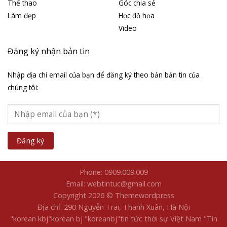
Thể thao
Góc chia sẻ
Làm đẹp
Học đồ họa
Video
Đăng ký nhận bản tin
Nhập địa chỉ email của bạn để đăng ký theo bản bản tin của
chúng tôi:
Phone: 0909.009.009
Email: webtintuc@gmail.com
Copyright 2026 © Themewordpress
Địa chỉ: 290 Nguyễn Trãi, Thanh Xuân, Hà Nội
"korean kbj​
"korean bj
"koreanbj​
"tin tức thời sự Việt Nam
"Tin