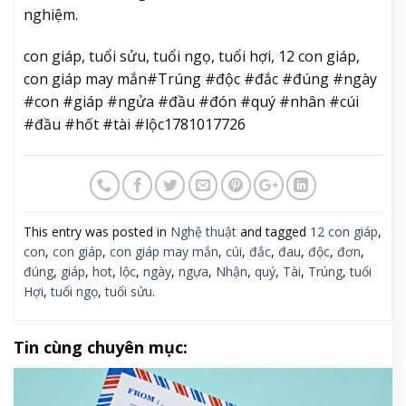
nghiệm.
con giáp, tuổi sửu, tuổi ngọ, tuổi hợi, 12 con giáp,
con giáp may mắn#Trúng #độc #đắc #đúng #ngày
#con #giáp #ngửa #đầu #đón #quý #nhân #cúi
#đầu #hốt #tài #lộc1781017726
This entry was posted in
Nghệ thuật
and tagged
12 con giáp
,
con
,
con giáp
,
con giáp may mắn
,
cúi
,
đắc
,
đau
,
độc
,
đơn
,
đúng
,
giáp
,
hot
,
lộc
,
ngày
,
ngựa
,
Nhận
,
quý
,
Tài
,
Trúng
,
tuổi
Hợi
,
tuổi ngọ
,
tuổi sửu
.
Tin cùng chuyên mục: