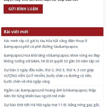
Bài viết mới
Xác minh clip cô gái bị tàu hỏa hất văng điện thoại ở
&amp;apos;phố cà phê đường tàu&amp;apos;
&amp;apos;Hoa khôi làng võ&amp;apos; khoe vòng eo đẹp
không tưởng với bikini, hé lộ bí quyết từ gần 30 năm tập võ
Dự báo 3 ngày đầu tuần, thứ 2, thứ 3, thứ 4, 3 con giáp
VƯỢNG VẬN QUÝ NHÂN, bước chân ra đường có tiền,
bước chân về nhà ngập vàng
Ngắm các &amp;apos;nữ hoàng ảnh lịch&amp;apos; thập
niên 90 từng khiến bao người mê mẩn
Dự báo thời tiết Hà Nội ngày mai 11/8: Nắng nóng gay gắt,