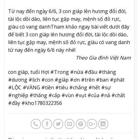
Từ nay đến ngày 6/6, 3 con giáp lên hương đổi đời,
tài lộc dồi dào, liên tục gặp may, mệnh số đỏ rực,
giàu có vang danh
Tham khảo ngay bài viết dưới đây
để biết 3 con giáp lên hương đổi đời, tài lộc dồi dào,
liên tục gặp may, mệnh số đỏ rực, giàu có vang danh
từ nay đến ngày 6/6 này nhé!
Theo Gia đình Việt Nam
con giáp, tuổi Hợi #Trong #nửa #đầu #tháng
#dương #lịch #con #giáp #ơn #trên #ban #phát
#LỘC #VÀNG #tiền #tiêu #chẳng #hết #sự
#nghiệp #thăng #cấp #vùn #vụt #của #nả #chất
#đầy #kho1780322356