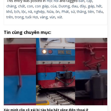
This entry was posted in
Học hỏi
and tagged
bản
,
cặp
,
chàng
,
chất
,
con
,
con giáp
,
của
,
Dương
,
đau
,
đầy
,
giáp
,
hết
,
khổ
,
lịch
,
lộc
,
nã
,
nghiệp
,
Nửa
,
ồn
,
Phát
,
sử
,
thắng
,
tiền
,
Tiểu
,
trên
,
trong
,
tuổi Hợi
,
vàng
,
vùn
,
vút
.
Tin cùng chuyên mục:
Xác minh clip cô gái bị tàu hỏa hất văng điện thoại ở