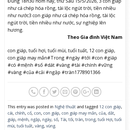
Đúng 18h30 hôm nay, thứ Sáu 15/5/2026, 3 con giáp
như cá chép hóa rồng, tài lộc ngút trời, tiền nhiều
như nước
3 con giáp như cá chép hóa rồng, tài lộc
ngút trời, tiền nhiều như nước, sự nghiệp lên
hương.
Theo Gia đình Việt Nam
con giáp, tuổi hợi, tuổi mùi, tuổi tuất, 12 con giáp,
con giáp may mắn#Trong #ngày #tới #con #giáp
#có #mệnh #số #dát #vàng #tài #chính #vững
#vàng #của #cải #ngập #tràn1778901366
This entry was posted in
Nghệ thuật
and tagged
12 con giáp
,
cái
,
chính
,
cổ
,
con
,
con giáp
,
con giáp may mắn
,
của
,
dắt
,
giáp
,
mệnh
,
ngập
,
ngày
,
số
,
Tài
,
tối
,
tràn
,
trong
,
tuổi Hợi
,
tuổi
mùi
,
tuối tuất
,
vàng
,
vùng
.