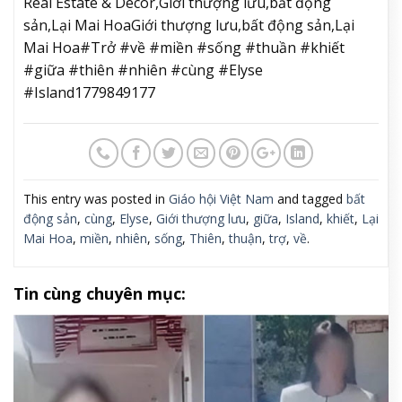
Real Estate & Decor,Giới thượng lưu,bất động
sản,Lại Mai HoaGiới thượng lưu,bất động sản,Lại
Mai Hoa#Trở #về #miền #sống #thuần #khiết
#giữa #thiên #nhiên #cùng #Elyse
#Island1779849177
This entry was posted in
Giáo hội Việt Nam
and tagged
bất
động sản
,
cùng
,
Elyse
,
Giới thượng lưu
,
giữa
,
Island
,
khiết
,
Lại
Mai Hoa
,
miền
,
nhiên
,
sống
,
Thiên
,
thuận
,
trợ
,
về
.
Tin cùng chuyên mục: