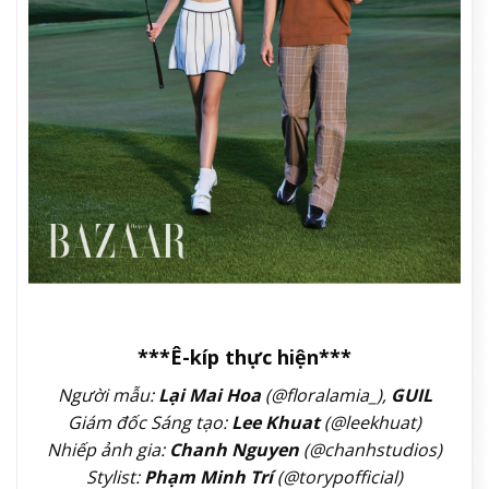
***Ê-kíp thực hiện***
Người mẫu:
Lại Mai Hoa
(@floralamia_),
GUIL
Giám đốc Sáng tạo:
Lee Khuat
(@leekhuat)
Nhiếp ảnh gia:
Chanh Nguyen
(@chanhstudios)
Stylist:
Phạm Minh Trí
(@torypofficial)