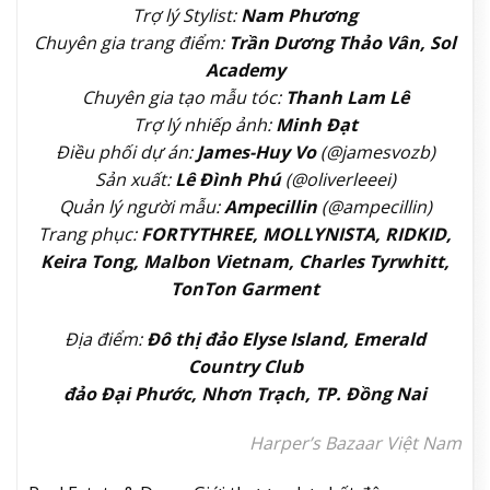
Trợ lý Stylist:
Nam Phương
Chuyên gia trang điểm:
Trần Dương Thảo Vân, Sol
Academy
Chuyên gia tạo mẫu tóc:
Thanh Lam Lê
Trợ lý nhiếp ảnh:
Minh Đạt
Điều phối dự án:
James-Huy Vo
(@jamesvozb)
Sản xuất:
Lê Đình Phú
(@oliverleeei)
Quản lý người mẫu:
Ampecillin
(@ampecillin)
Trang phục:
FORTYTHREE, MOLLYNISTA, RIDKID,
Keira Tong, Malbon Vietnam, Charles Tyrwhitt,
TonTon Garment
Địa điểm:
Đô thị đảo Elyse Island, Emerald
Country Club
đảo Đại Phước, Nhơn Trạch, TP. Đồng Nai
Harper’s Bazaar Việt Nam