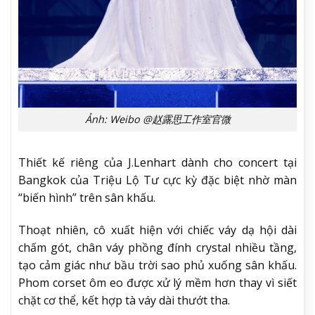
Ảnh: Weibo @赵露思工作室官微
Thiết kế riêng của J.Lenhart dành cho concert tại
Bangkok của Triệu Lộ Tư cực kỳ đặc biệt nhờ màn
“biến hình” trên sân khấu.
Thoạt nhiên, cô xuất hiện với chiếc váy dạ hội dài
chấm gót, chân váy phồng đính crystal nhiều tầng,
tạo cảm giác như bầu trời sao phủ xuống sân khấu.
Phom corset ôm eo được xử lý mềm hơn thay vì siết
chặt cơ thể, kết hợp tà váy dài thướt tha.