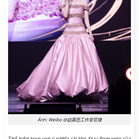
Ảnh: Weibo @赵露思工作室官微
Thể hiện trọn vẹn ý nghĩa cái tên
Stay Romantic
của