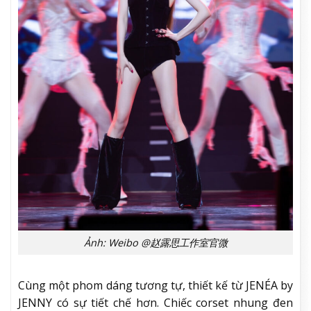
Ảnh: Weibo @赵露思工作室官微
Cùng một phom dáng tương tự, thiết kế từ JENÉA by
JENNY có sự tiết chế hơn. Chiếc corset nhung đen