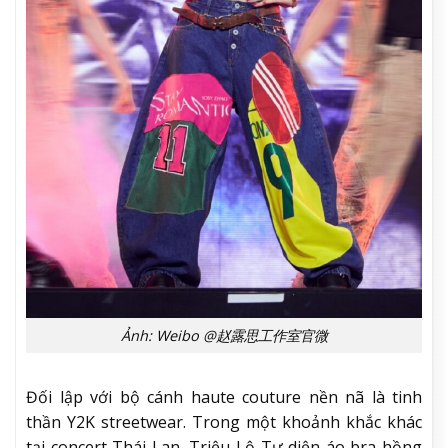
Ảnh: Weibo @赵露思工作室官微
Đối lập với bộ cánh haute couture nền nã là tinh
thần Y2K streetwear. Trong một khoảnh khắc khác
tại concert Thái Lan, Triệu Lộ Tư diện áo bra hồng