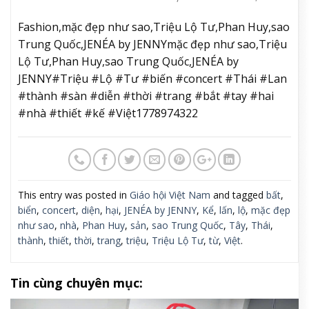
Fashion,mặc đẹp như sao,Triệu Lộ Tư,Phan Huy,sao
Trung Quốc,JENÉA by JENNYmặc đẹp như sao,Triệu
Lộ Tư,Phan Huy,sao Trung Quốc,JENÉA by
JENNY#Triệu #Lộ #Tư #biến #concert #Thái #Lan
#thành #sàn #diễn #thời #trang #bắt #tay #hai
#nhà #thiết #kế #Việt1778974322
This entry was posted in
Giáo hội Việt Nam
and tagged
bất
,
biển
,
concert
,
diện
,
hại
,
JENÉA by JENNY
,
Kể
,
lấn
,
lộ
,
mặc đẹp
như sao
,
nhà
,
Phan Huy
,
sản
,
sao Trung Quốc
,
Tây
,
Thái
,
thành
,
thiết
,
thời
,
trang
,
triệu
,
Triệu Lộ Tư
,
từ
,
Việt
.
Tin cùng chuyên mục: