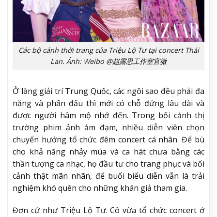
Các bộ cánh thời trang của Triệu Lộ Tư tại concert Thái
Lan. Ảnh: Weibo @赵露思工作室官微
Ở làng giải trí Trung Quốc, các ngôi sao đều phải đa
năng và phấn đấu thì mới có chỗ đứng lâu dài và
được người hâm mộ nhớ đến. Trong bối cảnh thị
trường phim ảnh ảm đạm, nhiều diễn viên chọn
chuyển hướng tổ chức đêm concert cá nhân. Để bù
cho khả năng nhảy múa và ca hát chưa bằng các
thần tượng ca nhạc, họ đầu tư cho trang phục và bối
cảnh thật mãn nhãn, để buổi biểu diễn vẫn là trải
nghiệm khó quên cho những khán giả tham gia.
Đơn cử như Triệu Lộ Tư. Cô vừa tổ chức concert ở