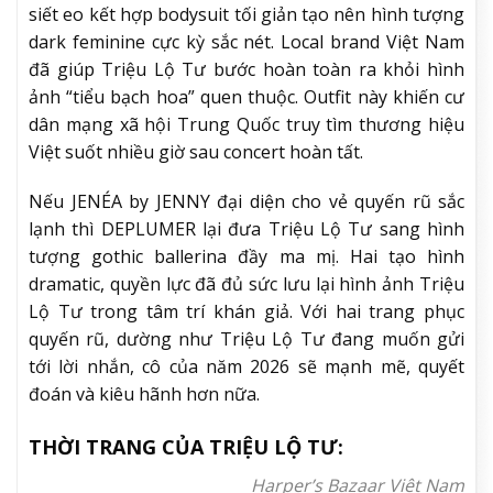
siết eo kết hợp bodysuit tối giản tạo nên hình tượng
dark feminine cực kỳ sắc nét. Local brand Việt Nam
đã giúp Triệu Lộ Tư bước hoàn toàn ra khỏi hình
ảnh “tiểu bạch hoa” quen thuộc. Outfit này khiến cư
dân mạng xã hội Trung Quốc truy tìm thương hiệu
Việt suốt nhiều giờ sau concert hoàn tất.
Nếu JENÉA by JENNY đại diện cho vẻ quyến rũ sắc
lạnh thì DEPLUMER lại đưa Triệu Lộ Tư sang hình
tượng gothic ballerina đầy ma mị. Hai tạo hình
dramatic, quyền lực đã đủ sức lưu lại hình ảnh Triệu
Lộ Tư trong tâm trí khán giả. Với hai trang phục
quyến rũ, dường như Triệu Lộ Tư đang muốn gửi
tới lời nhắn, cô của năm 2026 sẽ mạnh mẽ, quyết
đoán và kiêu hãnh hơn nữa.
THỜI TRANG CỦA TRIỆU LỘ TƯ:
Harper’s Bazaar Việt Nam