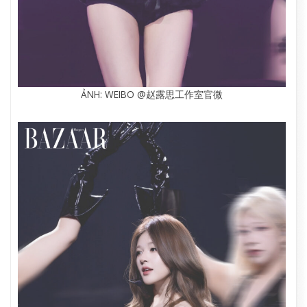
ẢNH: WEIBO @赵露思工作室官微