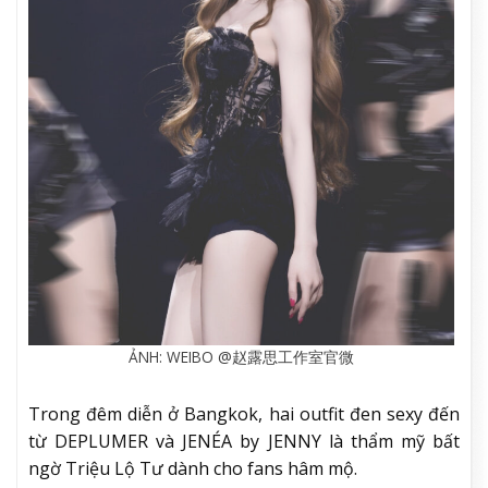
ẢNH: WEIBO @赵露思工作室官微
Trong đêm diễn ở Bangkok, hai outfit đen sexy đến
từ DEPLUMER và JENÉA by JENNY là thẩm mỹ bất
ngờ Triệu Lộ Tư dành cho fans hâm mộ.