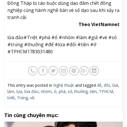
Đồng Tháp bị cáo buộc dùng dao đâm chết đồng
nghiệp cùng hành nghề bán vé số dạo sau khi xảy ra
tranh cãi.
Theo VietNamnet
lừa đảo#Triệt #phá #ổ #nhóm #làm #giả #vé #số
#trúng #thưởng #để #lừa #đổi #tiền #ở
#TPHCM1783031480
This entry was posted in
Nghệ thuật
and tagged
dễ
,
đôi
,
Giá
,
làm
,
lựa
,
lừa đảo
,
nhóm
,
ở
,
phá
,
số
,
thưởng
,
tiền
,
TPHCM
,
triết
,
Trúng
,
về
.
Tin cùng chuyên mục: