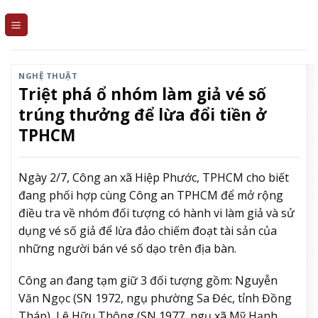
Skip
to
content
NGHỆ THUẬT
Triệt phá ổ nhóm làm giả vé số
trúng thưởng để lừa đổi tiền ở
TPHCM
Ngày 2/7, Công an xã Hiệp Phước, TPHCM cho biết
đang phối hợp cùng Công an TPHCM để mở rộng
điều tra về nhóm đối tượng có hành vi làm giả và sử
dụng vé số giả để lừa đảo chiếm đoạt tài sản của
những người bán vé số dạo trên địa bàn.
Công an đang tạm giữ 3 đối tượng gồm: Nguyễn
Văn Ngọc (SN 1972, ngụ phường Sa Đéc, tỉnh Đồng
Tháp), Lê Hữu Thông (SN 1977, ngụ xã Mỹ Hạnh,