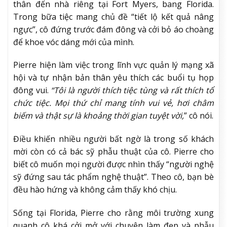
thân đến nhà riêng tại Fort Myers, bang Florida.
Trong bữa tiệc mang chủ đề “tiết lộ kết quả nâng
ngực”, cô đứng trước đám đông và cởi bỏ áo choàng
để khoe vóc dáng mới của mình.
Pierre hiện làm việc trong lĩnh vực quản lý mạng xã
hội và tự nhận bản thân yêu thích các buổi tụ họp
đông vui.
“Tôi là người thích tiệc tùng và rất thích tổ
chức tiệc. Mọi thứ chỉ mang tính vui vẻ, hơi châm
biếm và thật sự là khoảng thời gian tuyệt vời,
” cô nói.
Điều khiến nhiều người bất ngờ là trong số khách
mời còn có cả bác sỹ phẫu thuật của cô. Pierre cho
biết cô muốn mọi người được nhìn thấy “người nghệ
sỹ đứng sau tác phẩm nghệ thuật”. Theo cô, bạn bè
đều hào hứng và không cảm thấy khó chịu.
Sống tại Florida, Pierre cho rằng môi trường xung
quanh cô khá cởi mở với chuyện làm đẹp và phẫu