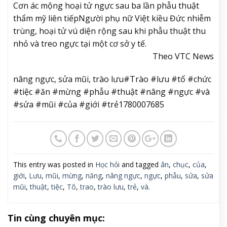
Cơn ác mộng hoại tử ngực sau ba lần phẫu thuật
thẩm mỹ liên tiếp
Người phụ nữ Việt kiều Đức nhiễm
trùng, hoại tử vú diện rộng sau khi phẫu thuật thu
nhỏ và treo ngực tại một cơ sở y tế.
Theo VTC News
nâng ngực, sửa mũi, trào lưu#Trào #lưu #tổ #chức
#tiệc #ăn #mừng #phẫu #thuật #nâng #ngực #và
#sửa #mũi #của #giới #trẻ1780007685
This entry was posted in
Học hỏi
and tagged
ân
,
chục
,
của
,
giới
,
Lưu
,
mũi
,
mừng
,
năng
,
nâng ngực
,
ngực
,
phẫu
,
sửa
,
sửa
mũi
,
thuật
,
tiệc
,
Tô
,
trao
,
trào lưu
,
trẻ
,
và
.
Tin cùng chuyên mục: