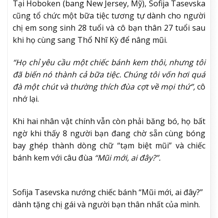
Tại Hoboken (bang New Jersey, Mỹ), Sofija Tasevska
cũng tổ chức một bữa tiệc tương tự dành cho người
chị em song sinh 28 tuổi và cô bạn thân 27 tuổi sau
khi họ cùng sang Thổ Nhĩ Kỳ để nâng mũi.
“Họ chỉ yêu cầu một chiếc bánh kem thôi, nhưng tôi
đã biến nó thành cả bữa tiệc. Chúng tôi vốn hơi quá
đà một chút và thường thích đùa cợt về mọi thứ”,
cô
nhớ lại.
Khi hai nhân vật chính vẫn còn phải băng bó, họ bất
ngờ khi thấy 8 người bạn đang chờ sẵn cùng bóng
bay ghép thành dòng chữ “tạm biệt mũi” và chiếc
bánh kem với câu đùa
“Mũi mới, ai đây?”.
Sofija Tasevska nướng chiếc bánh “Mũi mới, ai đây?”
dành tặng chị gái và người bạn thân nhất của mình.