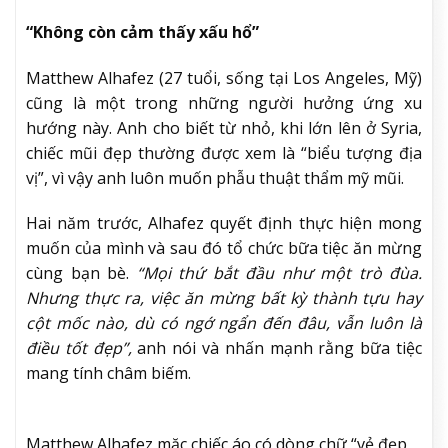
“Không còn cảm thấy xấu hổ”
Matthew Alhafez (27 tuổi, sống tại Los Angeles, Mỹ)
cũng là một trong những người hưởng ứng xu
hướng này. Anh cho biết từ nhỏ, khi lớn lên ở Syria,
chiếc mũi đẹp thường được xem là “biểu tượng địa
vị”, vì vậy anh luôn muốn phẫu thuật thẩm mỹ mũi.
Hai năm trước, Alhafez quyết định thực hiện mong
muốn của mình và sau đó tổ chức bữa tiệc ăn mừng
cùng bạn bè.
“Mọi thứ bắt đầu như một trò đùa.
Nhưng thực ra, việc ăn mừng bất kỳ thành tựu hay
cột mốc nào, dù có ngớ ngẩn đến đâu, vẫn luôn là
điều tốt đẹp”,
anh nói và nhấn mạnh rằng bữa tiệc
mang tính châm biếm.
Matthew Alhafez mặc chiếc áo có dòng chữ “vẻ đẹp