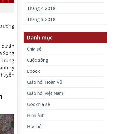
Tháng 4 2018
Tháng 3 2018
 trường
Danh mục
t dự án
Chia sẻ
La Song
Cuộc sống
g Trung
hành ký
Ebook
n huyễn
Giáo hội Hoàn Vũ
Giáo hội Việt Nam
n
Góc chia sẻ
Hình ảnh
Học hỏi