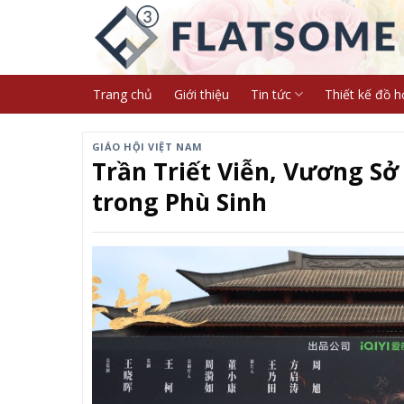
Skip
to
content
Trang chủ
Giới thiệu
Tin tức
Thiết kế đồ h
GIÁO HỘI VIỆT NAM
Trần Triết Viễn, Vương S
trong Phù Sinh