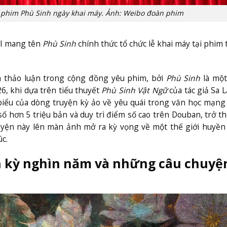
n phim Phù Sinh ngày khai máy. Ảnh: Weibo đoàn phim
YI mang tên
Phù Sinh
chính thức tổ chức lễ khai máy tại phim
 thảo luận trong cộng đồng yêu phim, bởi
Phù Sinh
là mộ
, khi dựa trên tiểu thuyết
Phù Sinh Vật Ngữ
của tác giả Sa 
 biểu của dòng truyện kỳ ảo về yêu quái trong văn học mạn
ố hơn 5 triệu bản và duy trì điểm số cao trên Douban, trở t
chuyện này lên màn ảnh mở ra kỳ vọng về một thế giới huyề
úc.
 kỳ nghìn năm và những câu chuyệ