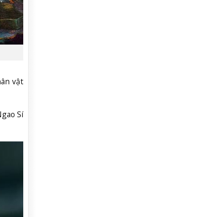
hân vật
Ngao Sí