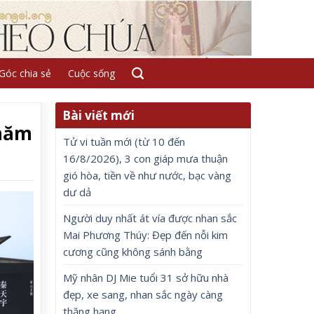
Góc chia sẻ
Cuộc sống
Bài viết mới
 năm
Tử vi tuần mới (từ 10 đến
16/8/2026), 3 con giáp mưa thuận
gió hòa, tiền về như nước, bạc vàng
dư dả
Người duy nhất át vía được nhan sắc
Mai Phương Thúy: Đẹp đến nỗi kim
cương cũng không sánh bằng
Mỹ nhân DJ Mie tuổi 31 sở hữu nhà
đẹp, xe sang, nhan sắc ngày càng
thăng hạng