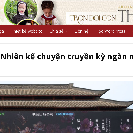
ọa
Thiết kế website
Chia sẻ
Liên hệ
Học WordPress
ở Nhiên kể chuyện truyền kỳ ngàn