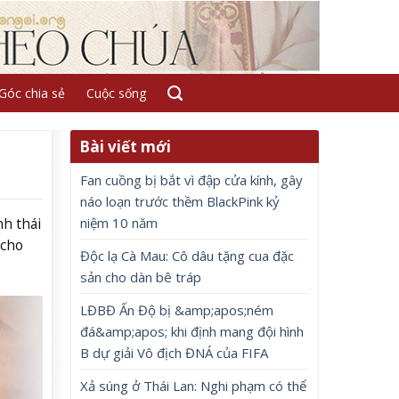
Góc chia sẻ
Cuộc sống
Bài viết mới
Fan cuồng bị bắt vì đập cửa kính, gây
náo loạn trước thềm BlackPink kỷ
niệm 10 năm
nh thái
 cho
Độc lạ Cà Mau: Cô dâu tặng cua đặc
sản cho dàn bê tráp
LĐBĐ Ấn Độ bị &amp;apos;ném
đá&amp;apos; khi định mang đội hình
B dự giải Vô địch ĐNÁ của FIFA
Xả súng ở Thái Lan: Nghi phạm có thể