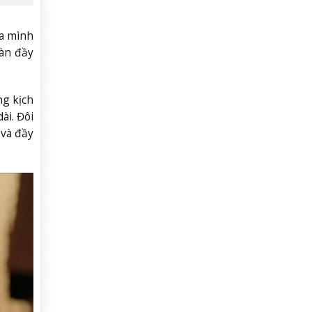
ủa mình
àn đầy
ng kịch
ài. Đôi
 và đầy