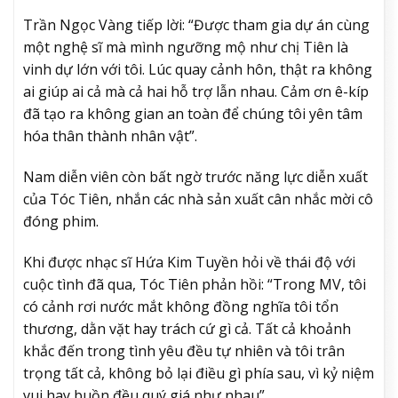
Trần Ngọc Vàng tiếp lời: “Được tham gia dự án cùng
một nghệ sĩ mà mình ngưỡng mộ như chị Tiên là
vinh dự lớn với tôi. Lúc quay cảnh hôn, thật ra không
ai giúp ai cả mà cả hai hỗ trợ lẫn nhau. Cảm ơn ê-kíp
đã tạo ra không gian an toàn để chúng tôi yên tâm
hóa thân thành nhân vật”.
Nam diễn viên còn bất ngờ trước năng lực diễn xuất
của Tóc Tiên, nhắn các nhà sản xuất cân nhắc mời cô
đóng phim.
Khi được nhạc sĩ Hứa Kim Tuyền hỏi về thái độ với
cuộc tình đã qua, Tóc Tiên phản hồi: “Trong MV, tôi
có cảnh rơi nước mắt không đồng nghĩa tôi tổn
thương, dằn vặt hay trách cứ gì cả. Tất cả khoảnh
khắc đến trong tình yêu đều tự nhiên và tôi trân
trọng tất cả, không bỏ lại điều gì phía sau, vì kỷ niệm
vui hay buồn đều quý giá như nhau”.