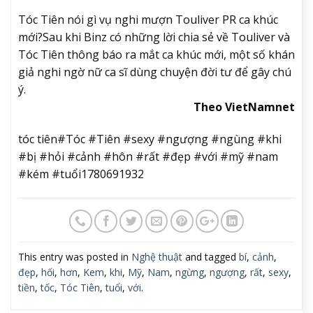
Tóc Tiên nói gì vụ nghi mượn Touliver PR ca khúc
mới?
Sau khi Binz có những lời chia sẻ về Touliver và
Tóc Tiên thông báo ra mắt ca khúc mới, một số khán
giả nghi ngờ nữ ca sĩ dùng chuyện đời tư để gây chú
ý.
Theo VietNamnet
tóc tiên#Tóc #Tiên #sexy #ngượng #ngùng #khi
#bị #hỏi #cảnh #hôn #rất #đẹp #với #mỹ #nam
#kém #tuổi1780691932
This entry was posted in
Nghệ thuật
and tagged
bí
,
cảnh
,
đẹp
,
hối
,
hơn
,
Kem
,
khi
,
Mỹ
,
Nam
,
ngừng
,
ngượng
,
rất
,
sexy
,
tiền
,
tốc
,
Tóc Tiên
,
tuổi
,
với
.