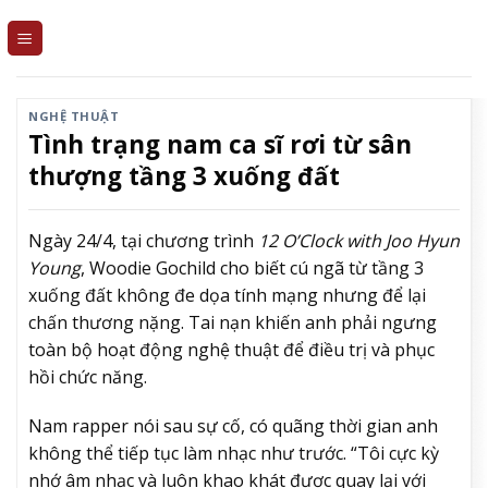
Skip
to
content
NGHỆ THUẬT
Tình trạng nam ca sĩ rơi từ sân
thượng tầng 3 xuống đất
Ngày 24/4, tại chương trình
12 O’Clock with Joo Hyun
Young
, Woodie Gochild cho biết cú ngã từ tầng 3
xuống đất không đe dọa tính mạng nhưng để lại
chấn thương nặng. Tai nạn khiến anh phải ngưng
toàn bộ hoạt động nghệ thuật để điều trị và phục
hồi chức năng.
Nam rapper nói sau sự cố, có quãng thời gian anh
không thể tiếp tục làm nhạc như trước. “Tôi cực kỳ
nhớ âm nhạc và luôn khao khát được quay lại với