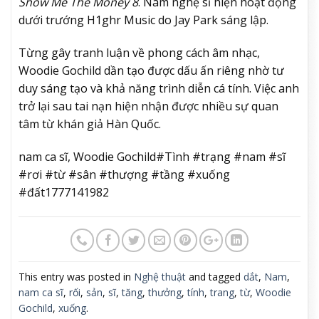
Show Me The Money 8
. Nam nghệ sĩ hiện hoạt động
dưới trướng H1ghr Music do Jay Park sáng lập.
Từng gây tranh luận về phong cách âm nhạc,
Woodie Gochild dần tạo được dấu ấn riêng nhờ tư
duy sáng tạo và khả năng trình diễn cá tính. Việc anh
trở lại sau tai nạn hiện nhận được nhiều sự quan
tâm từ khán giả Hàn Quốc.
nam ca sĩ, Woodie Gochild#Tình #trạng #nam #sĩ
#rơi #từ #sân #thượng #tầng #xuống
#đất1777141982
This entry was posted in
Nghệ thuật
and tagged
dắt
,
Nam
,
nam ca sĩ
,
rối
,
sản
,
sĩ
,
tăng
,
thưởng
,
tính
,
trang
,
từ
,
Woodie
Gochild
,
xuống
.