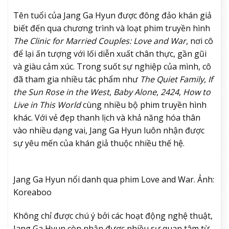
Tên tuổi của Jang Ga Hyun được đông đảo khán giả
biết đến qua chương trình và loạt phim truyền hình
The Clinic for Married Couples: Love and War
, nơi cô
để lại ấn tượng với lối diễn xuất chân thực, gần gũi
và giàu cảm xúc. Trong suốt sự nghiệp của mình, cô
đã tham gia nhiều tác phẩm như
The Quiet Family
,
If
the Sun Rose in the West
,
Baby Alone
,
2424
,
How to
Live in This World
cùng nhiều bộ phim truyền hình
khác. Với vẻ đẹp thanh lịch và khả năng hóa thân
vào nhiều dạng vai, Jang Ga Hyun luôn nhận được
sự yêu mến của khán giả thuộc nhiều thế hệ.
Jang Ga Hyun nổi danh qua phim Love and War. Ảnh:
Koreaboo
Không chỉ được chú ý bởi các hoạt động nghệ thuật,
Jang Ga Hyun còn nhận được nhiều sự quan tâm từ