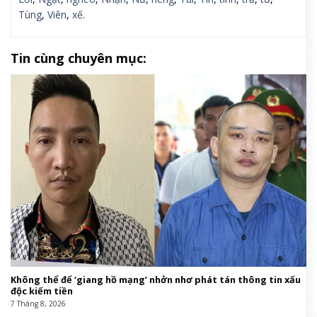
Tùng
,
Viên
,
xế
.
Tin cùng chuyên mục:
Không thể để ‘giang hồ mạng’ nhởn nhơ phát tán thông tin xấu
độc kiếm tiền
7 Tháng 8, 2026