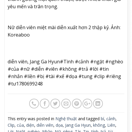
yêu mến và trân trọng.
Nữ diễn viên miệt mài diễn xuất hơn 2 thập kỷ. Ảnh:
Koreaboo
diễn viên, Jang Ga Hyun#Tình #cảnh #ngặt #nghèo
#của #nữ #diễn #viên #không #trả #lời #tin
#nhắn #liền #bị #tài #xế #dọa #tung #clip #riêng
#tư1780699248
This entry was posted in
Nghệ thuật
and tagged
bí
,
cảnh
,
Clip
,
của
,
diện
,
diễn viên
,
dọa
,
Jang Ga Hyun
,
không
,
Liên
,
Lời
,
Ngật
,
nghèo
,
Nhận
,
Nữ
,
riêng
,
Tài
,
Tin
,
tính
,
trả
,
từ
,