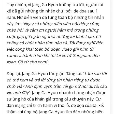
Tuy nhiên, vì Jang Ga Hyun không trả lời, người tài
xế đã gửi những tin nhắn chửi bới, đe dọa sau 1
năm. Nữ diễn viên đã tung toàn bộ những tin nhắn
này lên:
“
Ngay cả những diễn viên nổi tiếng cũng
chào hỏi và cảm ơn người hâm mộ trong những
cuộc gặp gỡ ngắn ngủi và những lời bình luận. Cô
chẳng có chút nhân tính nào cả. Tôi đang nghĩ đến
việc công khai toàn bộ đoạn video ghi hình từ
camera hành trình khi tôi lái xe từ Gangnam đến
Ilsan. Cô cứ chờ xem!
”.
Đáp lại, Jang Ga Hyun tức giận đăng tải: “
Làm sao tôi
có thể xem và trả lời từng tin nhắn riêng tư được
chứ? Hả? Anh định vạch trần cái gì? Cứ nói đi, tôi cầu
xin anh đấy
“. Jang Ga Hyun nhanh chóng nhận được
sự ủng hộ của khán giả trong câu chuyện này. Cư
dân mạng chỉ trích hành vi thô lỗ, đe dọa của tài xế,
thậm chí ủng hộ Jang Ga Hyun tìm đến những biện