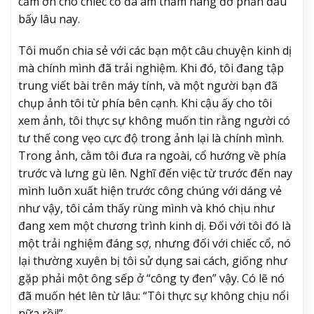
cảm ơn cho chiếc cổ đã âm thầm nâng đỡ phần đầu
bấy lâu nay.
Tôi muốn chia sẻ với các bạn một câu chuyện kinh dị
mà chính mình đã trải nghiệm. Khi đó, tôi đang tập
trung viết bài trên máy tính, và một người bạn đã
chụp ảnh tôi từ phía bên cạnh. Khi cậu ấy cho tôi
xem ảnh, tôi thực sự không muốn tin rằng người có
tư thế cong vẹo cực độ trong ảnh lại là chính mình.
Trong ảnh, cằm tôi đưa ra ngoài, cổ hướng về phía
trước và lưng gù lên. Nghĩ đến việc từ trước đến nay
mình luôn xuất hiện trước công chúng với dáng vẻ
như vậy, tôi cảm thấy rùng mình và khó chịu như
đang xem một chương trình kinh dị. Đối với tôi đó là
một trải nghiệm đáng sợ, nhưng đối với chiếc cổ, nó
lại thường xuyên bị tôi sử dụng sai cách, giống như
gặp phải một ông sếp ở “công ty đen” vậy. Có lẽ nó
đã muốn hét lên từ lâu: “Tôi thực sự không chịu nổi
nữa rồi!”.