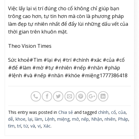
Việc lấy lại vị trí đúng cho cổ không chỉ giúp bạn
trông cao hơn, tự tin hơn mà còn là phương pháp
làm đẹp tự nhiên nhất để đẩy lùi những dấu vết của
thời gian trên khuôn mặt.
Theo Vision Times
Sức khoẻ#Tìm #lại #vị #trí #chính #xác #của #cổ
#để #làm #mờ #tự #nhiên #nếp #nhăn #pháp
#lệnh #và #nếp #nhăn #khóe #miệng1777386418
This entry was posted in
Chia sẻ
and tagged
chính
,
cổ
,
của
,
dễ
,
khoe
,
lại
,
làm
,
Lệnh
,
miệng
,
mở
,
nếp
,
Nhận
,
nhiên
,
Pháp
,
tìm
,
trí
,
từ
,
và
,
vị
,
Xác
.