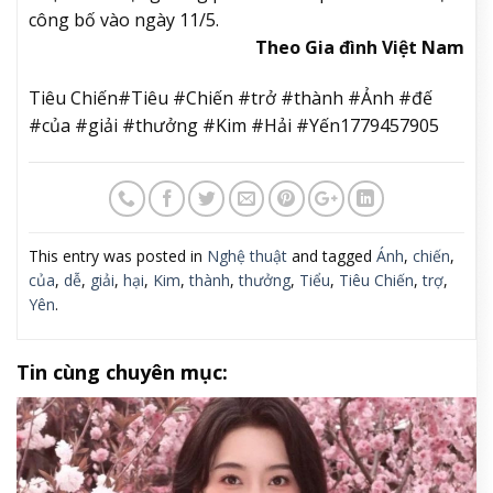
công bố vào ngày 11/5.
Theo Gia đình Việt Nam
Tiêu Chiến#Tiêu #Chiến #trở #thành #Ảnh #đế
#của #giải #thưởng #Kim #Hải #Yến1779457905
This entry was posted in
Nghệ thuật
and tagged
Ánh
,
chiến
,
của
,
dễ
,
giải
,
hại
,
Kim
,
thành
,
thưởng
,
Tiểu
,
Tiêu Chiến
,
trợ
,
Yên
.
Tin cùng chuyên mục: