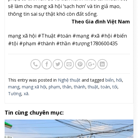
sẽ làm cho mạng xã hội ‘sạch hơn’ và tin giả mạo,
thông tin sai sự thật khó còn đất sống.
Theo Gia đình Việt Nam
mạng xã hội #Thuật #toán #mạng #xã #hội #biến
#tội #phạm #thành #thần #tượng1780600435
This entry was posted in
Nghệ thuật
and tagged
biển
,
hối
,
mang
,
mạng xã hội
,
phạm
,
thân
,
thành
,
thuật
,
toán
,
tối
,
Tường
,
xã
.
Tin cùng chuyên mục: