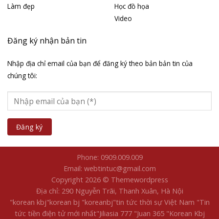
Làm đẹp
Học đồ họa
Video
Đăng ký nhận bản tin
Nhập địa chỉ email của bạn để đăng ký theo bản bản tin của
chúng tôi:
Phone: 0909.009.009
Email: webtintuc@gmail.com
Copyright 2026 © Themewordpress
Địa chỉ: 290 Nguyễn Trãi, Thanh Xuân, Hà Nội
"korean kbj​
"korean bj
"koreanbj​
"tin tức thời sự Việt Nam
"Tin
tức tiền điện tử mới nhất​
"Jiliasia 777
"Juan 365
"Korean Kbj