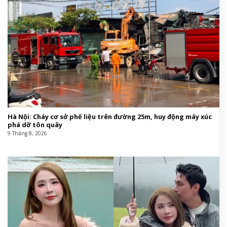
Hà Nội: Cháy cơ sở phế liệu trên đường 25m, huy động máy xúc
phá dỡ tôn quây
9 Tháng 8, 2026