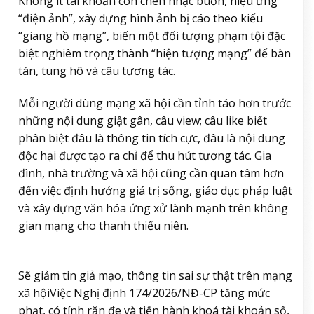
Không ít tài khoản còn chèn nhạc buồn, hiệu ứng
“điện ảnh”, xây dựng hình ảnh bị cáo theo kiểu
“giang hồ mạng”, biến một đối tượng phạm tội đặc
biệt nghiêm trọng thành “hiện tượng mạng” để bàn
tán, tung hô và câu tương tác.
Mỗi người dùng mạng xã hội cần tỉnh táo hơn trước
những nội dung giật gân, câu view; câu like biết
phân biệt đâu là thông tin tích cực, đâu là nội dung
độc hại được tạo ra chỉ để thu hút tương tác. Gia
đình, nhà trường và xã hội cũng cần quan tâm hơn
đến việc định hướng giá trị sống, giáo dục pháp luật
và xây dựng văn hóa ứng xử lành mạnh trên không
gian mạng cho thanh thiếu niên.
Sẽ giảm tin giả mạo, thông tin sai sự thật trên mạng
xã hội
Việc Nghị định 174/2026/NĐ-CP tăng mức
phạt, có tính răn đe và tiến hành khoá tài khoản số,