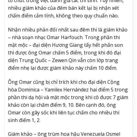
tổ chức trong việc đánh giá các thí sinh. Tuy nhiên,
nhiều giám khảo của đêm bán kết lại bị nhận xét
chấm điểm cảm tính, không theo quy chuẩn nào.
Nhận nhiều phản đối nhất sau đêm thi là giám khảo
– nhà soạn nhạc Omar Harfouch. Trong phần thi
mặt mộc – đại diện Hương Giang tẩy hết phấn son
thì được ông Omar chấm 5 điểm, trong khi đó đại
diện Trung Quốc – Zewen Qin vẫn còn lớp trang
điểm nhẹ lại được giám khảo này chấm 10 điểm.
Ông Omar cũng bị chỉ trích khi cho đại diện Cộng
hòa Dominica – Yamilex Hernández hai điểm 5 trong
phần thi dạ hội và mặt mộc trong khi cô được 7 giám
khảo còn lại chấm điểm 9, 10. Bên cạnh đó, ông
Omar còn gây sốc khi liên tục chấm cho nhiều thí
sinh điểm 1, 2.
Giám khảo – ông trùm hoa hậu Venezuela Osmel