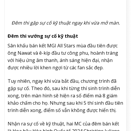
Đêm thi gặp sự cố kỹ thuật ngay khi vừa mở màn.
Đêm thi vướng sự cố kỹ thuật
Sân khấu bán kết MGI All Stars mùa đầu tiên được
ông Nawat và ê-kíp đầu tư công phu, hoành tráng
với hiệu ứng âm thanh, ánh sáng hiện đại, nhận
được nhiều lời khen ngợi từ các fan sắc đẹp.
Tuy nhiên, ngay khi vừa bắt đầu, chương trình đã
gặp sự cố. Theo đó, sau khi từng thí sinh trình diễn
xong, trên màn hình sẽ hiện ra số điểm mà 8 giám
khảo chấm cho họ. Nhưng sau khi 5 thí sinh đầu tiên
trình diễn xong, điểm số vẫn không được hiển thị.
Nhận ra sự cố về kỹ thuật, hai MC của đêm bán kết
là Hoa hậu Hòa bình Quốc tế 2024 Christine Juliane