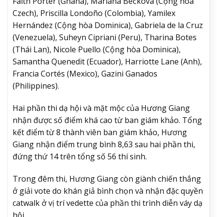
Faith Porter (Ghana), Mariana Bečková (Cộng hòa
Czech), Priscilla Londoño (Colombia), Yamilex
Hernández (Cộng hòa Dominica), Gabriela de la Cruz
(Venezuela), Suheyn Cipriani (Peru), Tharina Botes
(Thái Lan), Nicole Puello (Cộng hòa Dominica),
Samantha Quenedit (Ecuador), Harriotte Lane (Anh),
Francia Cortés (Mexico), Gazini Ganados
(Philippines).
Hai phần thi dạ hội và mặt mộc của Hương Giang
nhận được số điểm khá cao từ ban giám khảo. Tổng
kết điểm từ 8 thành viên ban giám khảo, Hương
Giang nhận điểm trung bình 8,63 sau hai phần thi,
đứng thứ 14 trên tổng số 56 thí sinh.
Trong đêm thi, Hương Giang còn giành chiến thắng
ở giải vote do khán giả bình chọn và nhận đặc quyền
catwalk ở vị trí vedette của phần thi trình diễn váy dạ
hội.