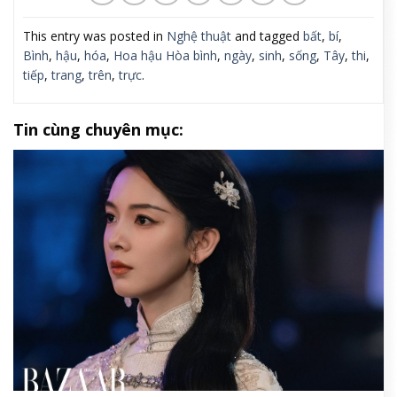
This entry was posted in
Nghệ thuật
and tagged
bất
,
bí
,
Bình
,
hậu
,
hóa
,
Hoa hậu Hòa bình
,
ngày
,
sinh
,
sống
,
Tây
,
thi
,
tiếp
,
trang
,
trên
,
trực
.
Tin cùng chuyên mục: