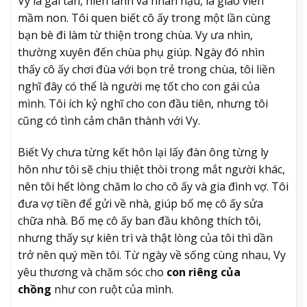
Vy là gái tân, hiền lành và nhân hậu, là giáo viên
mầm non. Tôi quen biết cô ấy trong một lần cùng
bạn bè đi làm từ thiện trong chùa. Vy ưa nhìn,
thường xuyên đến chùa phụ giúp. Ngày đó nhìn
thấy cô ấy chơi đùa với bọn trẻ trong chùa, tôi liền
nghĩ đây có thể là người mẹ tốt cho con gái của
mình. Tôi ích kỷ nghĩ cho con đầu tiên, nhưng tôi
cũng có tình cảm chân thành với Vy.
Biết Vy chưa từng kết hôn lại lấy đàn ông từng ly
hôn như tôi sẽ chịu thiệt thòi trong mắt người khác,
nên tôi hết lòng chăm lo cho cô ấy và gia đình vợ. Tôi
đưa vợ tiền để gửi về nhà, giúp bố mẹ cô ấy sửa
chữa nhà. Bố mẹ cô ấy ban đầu không thích tôi,
nhưng thấy sự kiên trì và thật lòng của tôi thì dần
trở nên quý mền tôi. Từ ngày về sống cùng nhau, Vy
yêu thương và chăm sóc cho
con riêng của
chồng
như con ruột của mình.