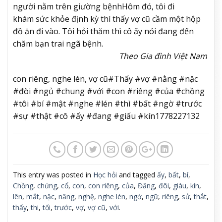
người nằm trên giường bệnh
Hôm đó, tôi đi
khám sức khỏe định kỳ thì thấy vợ cũ cầm một hộp
đồ ăn đi vào. Tôi hỏi thăm thì cô ấy nói đang đến
chăm bạn trai ngã bệnh.
Theo Gia đình Việt Nam
con riêng, nghe lén, vợ cũ#Thấy #vợ #nằng #nặc
#đòi #ngủ #chung #với #con #riêng #của #chồng
#tôi #bí #mật #nghe #lén #thì #bất #ngờ #trước
#sự #thật #cô #ấy #đang #giấu #kín1778227132
This entry was posted in
Học hỏi
and tagged
ấy
,
bất
,
bí
,
Chồng
,
chứng
,
cổ
,
con
,
con riêng
,
của
,
Đăng
,
đôi
,
giàu
,
kín
,
lên
,
mắt
,
nặc
,
năng
,
nghệ
,
nghe lén
,
ngờ
,
ngữ
,
riêng
,
sử
,
thắt
,
thấy
,
thi
,
tối
,
trước
,
vợ
,
vợ cũ
,
với
.