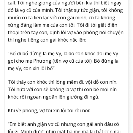
call. Tôi nghe giọng của người bên kia thì biết ngay
đó là vợ cũ của mình. Tôi thật sự tức giận, tôi không
muốn cô ta liên lạc với con gái mình, cô ta không
xứng đáng làm mẹ của con tôi. Tôi đi tới giật điện
thoại trên tay con, định lôi vợ vào phòng nói chuyện
thì nghe tiếng con gái khóc nấc lên:
“Bố ơi bố đừng la mẹ Vy, là do con khóc đòi mẹ Vy
gọi cho mẹ Phượng (tên vợ cũ của tôi). Bố đừng la
mẹ Vy, con xin lỗi bố”.
Tôi thấy con khóc thì lòng mềm đi, vội dỗ con nín.
Tôi hứa với con sẽ không la vợ thì con bé mới nín
khóc rồi ngoan ngoãn lên giường đi ngủ.
Khi về phòng, vợ tôi xin lỗi tôi rồi nói:
“Em biết anh giận vợ cũ nhưng con gái anh đâu có
lỗi gì. Mình được nhìn mặt ba mẹ mà lại bắt con gái