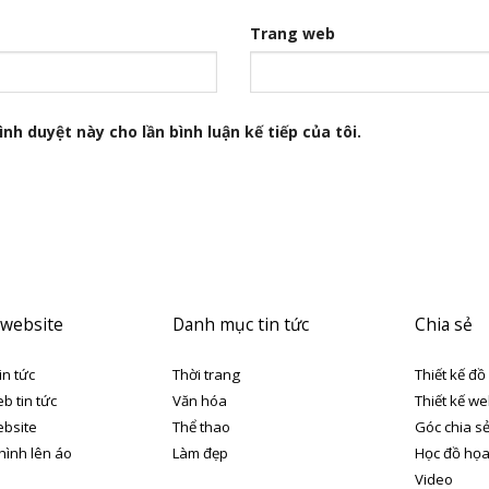
Trang web
nh duyệt này cho lần bình luận kế tiếp của tôi.
 website
Danh mục tin tức
Chia sẻ
in tức
Thời trang
Thiết kế đồ
eb tin tức
Văn hóa
Thiết kế we
ebsite
Thể thao
Góc chia s
 hình lên áo
Làm đẹp
Học đồ họ
Video