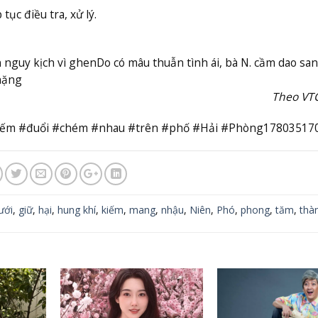
ục điều tra, xử lý.
 nguy kịch vì ghen
Do có mâu thuẫn tình ái, bà N. cầm dao sa
nặng
Theo VT
iếm #đuổi #chém #nhau #trên #phố #Hải #Phòng17803517
ưới
,
giữ
,
hại
,
hung khí
,
kiếm
,
mang
,
nhậu
,
Niên
,
Phó
,
phong
,
tăm
,
thà