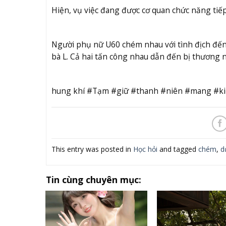
Hiện, vụ việc đang được cơ quan chức năng tiếp t
Người phụ nữ U60 chém nhau với tình địch đến
bà L. Cả hai tấn công nhau dẫn đến bị thương 
hung khí #Tạm #giữ #thanh #niên #mang #k
This entry was posted in
Học hỏi
and tagged
chém
,
d
Tin cùng chuyên mục: