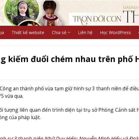
ọa
Thiết kế website
Chia sẻ
Liên hệ
Học WordPress
g kiếm đuổi chém nhau trên phố 
Công an thành phố vừa tạm giữ hình sự 3 thanh niên để điều
/5 vừa qua.
ối tượng liên quan đến trình diện tại trụ sở Phòng Cảnh sát 
ng của pháp luật.
ình sự 3 thanh niên Nhữ Duy Hiến; Nguyễn Minh Hiếu và Đoà