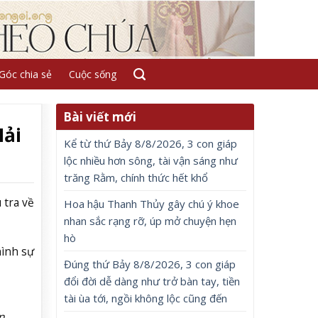
Góc chia sẻ
Cuộc sống
Bài viết mới
Hải
Kể từ thứ Bảy 8/8/2026, 3 con giáp
lộc nhiều hơn sông, tài vận sáng như
trăng Rằm, chính thức hết khổ
 tra về
Hoa hậu Thanh Thủy gây chú ý khoe
nhan sắc rạng rỡ, úp mở chuyện hẹn
hò
hình sự
Đúng thứ Bảy 8/8/2026, 3 con giáp
đổi đời dễ dàng như trở bàn tay, tiền
tài ùa tới, ngồi không lộc cũng đến
n