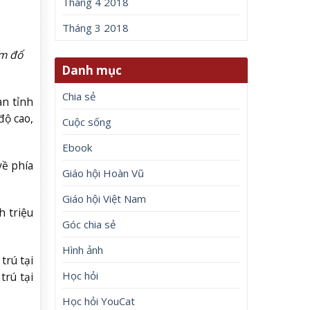
Tháng 4 2018
Tháng 3 2018
âm đổ
Danh mục
Chia sẻ
an tỉnh
độ cao,
Cuộc sống
Ebook
về phía
Giáo hội Hoàn Vũ
Giáo hội Việt Nam
h triệu
Góc chia sẻ
Hình ảnh
trú tại
Học hỏi
trú tại
Học hỏi YouCat