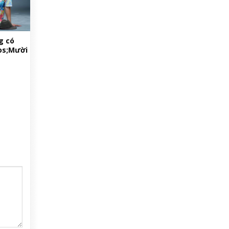
g có
os;Mười