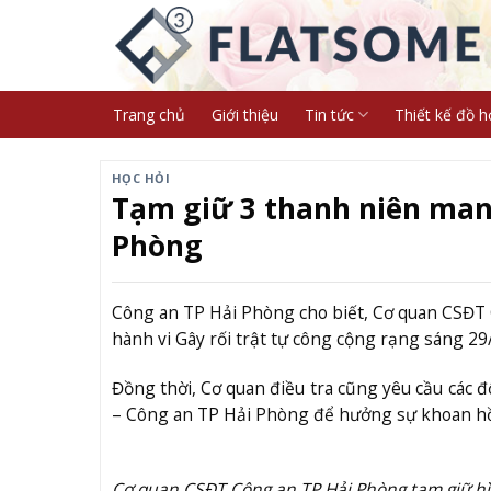
Skip
to
content
Trang chủ
Giới thiệu
Tin tức
Thiết kế đồ h
HỌC HỎI
Tạm giữ 3 thanh niên man
Phòng
Công an TP Hải Phòng cho biết, Cơ quan CSĐT 
hành vi Gây rối trật tự công cộng rạng sáng 29
Đồng thời, Cơ quan điều tra cũng yêu cầu các đ
– Công an TP Hải Phòng để hưởng sự khoan hồ
Cơ quan CSĐT Công an TP Hải Phòng tạm giữ h