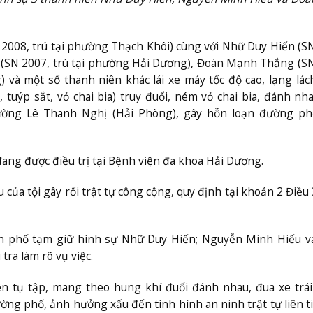
2008, trú tại phường Thạch Khôi) cùng với Nhữ Duy Hiến (S
u (SN 2007, trú tại phường Hải Dương), Đoàn Mạnh Thắng (S
 và một số thanh niên khác lái xe máy tốc độ cao, lạng lá
 tuýp sắt, vỏ chai bia) truy đuổi, ném vỏ chai bia, đánh nh
ờng Lê Thanh Nghị (Hải Phòng), gây hỗn loạn đường ph
ang được điều trị tại Bệnh viện đa khoa Hải Dương.
 của tội gây rối trật tự công cộng, quy định tại khoản 2 Điều
h phố tạm giữ hình sự Nhữ Duy Hiến; Nguyễn Minh Hiếu v
ra làm rõ vụ việc.
iên tụ tập, mang theo hung khí đuổi đánh nhau, đua xe trá
ờng phố, ảnh hưởng xấu đến tình hình an ninh trật tự liên t