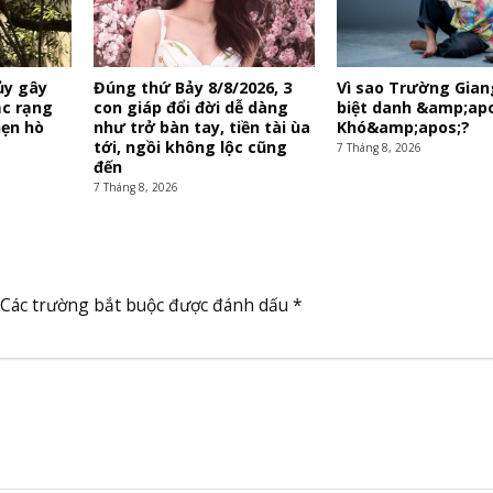
ủy gây
Đúng thứ Bảy 8/8/2026, 3
Vì sao Trường Gian
ắc rạng
con giáp đổi đời dễ dàng
biệt danh &amp;ap
hẹn hò
như trở bàn tay, tiền tài ùa
Khó&amp;apos;?
tới, ngồi không lộc cũng
7 Tháng 8, 2026
đến
7 Tháng 8, 2026
Các trường bắt buộc được đánh dấu
*