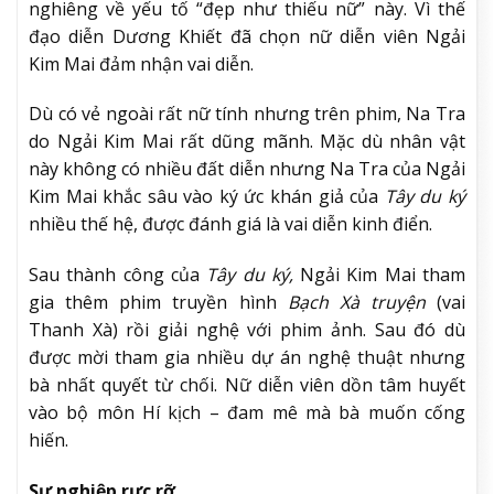
nghiêng về yếu tố “đẹp như thiếu nữ” này. Vì thế
đạo diễn Dương Khiết đã chọn nữ diễn viên Ngải
Kim Mai đảm nhận vai diễn.
Dù có vẻ ngoài rất nữ tính nhưng trên phim, Na Tra
do Ngải Kim Mai rất dũng mãnh. Mặc dù nhân vật
này không có nhiều đất diễn nhưng Na Tra của Ngải
Kim Mai khắc sâu vào ký ức khán giả của
Tây du ký
nhiều thế hệ, được đánh giá là vai diễn kinh điển.
Sau thành công của
Tây du ký,
Ngải Kim Mai tham
gia thêm phim truyền hình
Bạch Xà truyện
(vai
Thanh Xà) rồi giải nghệ với phim ảnh. Sau đó dù
được mời tham gia nhiều dự án nghệ thuật nhưng
bà nhất quyết từ chối. Nữ diễn viên dồn tâm huyết
vào bộ môn Hí kịch – đam mê mà bà muốn cống
hiến.
Sự nghiệp rực rỡ