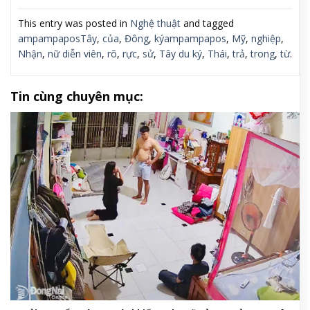
This entry was posted in
Nghệ thuật
and tagged
ampampaposTây
,
của
,
Đông
,
kýampampapos
,
Mỹ
,
nghiệp
,
Nhận
,
nữ diễn viên
,
rõ
,
rực
,
sử
,
Tây du ký
,
Thái
,
trả
,
trong
,
từ
.
Tin cùng chuyên mục: