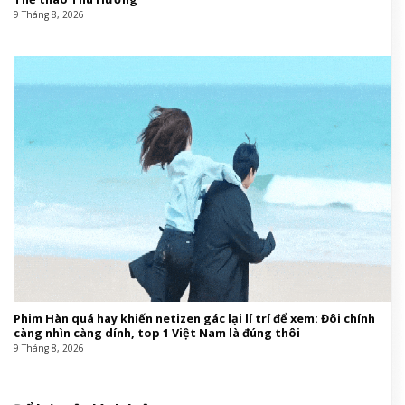
9 Tháng 8, 2026
Phim Hàn quá hay khiến netizen gác lại lí trí để xem: Đôi chính
càng nhìn càng dính, top 1 Việt Nam là đúng thôi
9 Tháng 8, 2026