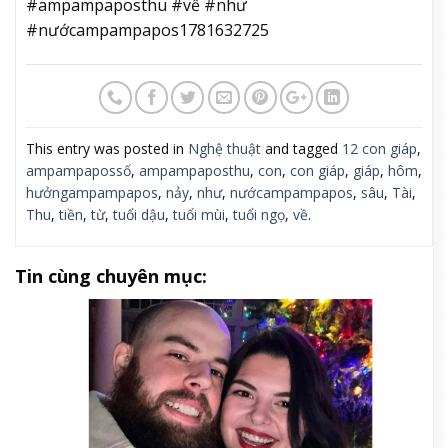
#ampampaposthu #về #như
#nướcampampapos1781632725
This entry was posted in
Nghệ thuật
and tagged
12 con giáp
,
ampampapossố
,
ampampaposthu
,
con
,
con giáp
,
giáp
,
hôm
,
hưởngampampapos
,
nảy
,
như
,
nướcampampapos
,
sâu
,
Tài
,
Thu
,
tiền
,
từ
,
tuổi dậu
,
tuổi mùi
,
tuổi ngọ
,
về
.
Tin cùng chuyên mục: