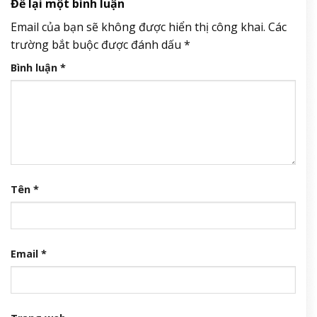
Để lại một bình luận
Email của bạn sẽ không được hiển thị công khai.
Các
trường bắt buộc được đánh dấu
*
Bình luận
*
Tên
*
Email
*