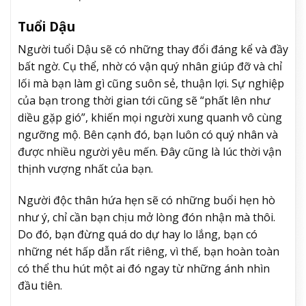
Tuổi Dậu
Người tuổi Dậu sẽ có những thay đổi đáng kể và đầy
bất ngờ. Cụ thể, nhờ có vận quý nhân giúp đỡ và chỉ
lối mà bạn làm gì cũng suôn sẻ, thuận lợi. Sự nghiệp
của bạn trong thời gian tới cũng sẽ “phất lên như
diều gặp gió”, khiến mọi người xung quanh vô cùng
ngưỡng mộ. Bên cạnh đó, bạn luôn có quý nhân và
được nhiều người yêu mến. Đây cũng là lúc thời vận
thịnh vượng nhất của bạn.
Người độc thân hứa hẹn sẽ có những buổi hẹn hò
như ý, chỉ cần bạn chịu mở lòng đón nhận mà thôi.
Do đó, bạn đừng quá do dự hay lo lắng, bạn có
những nét hấp dẫn rất riêng, vì thế, bạn hoàn toàn
có thể thu hút một ai đó ngay từ những ánh nhìn
đầu tiên.