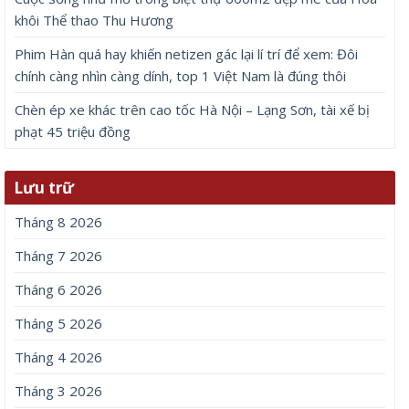
khôi Thể thao Thu Hương
Phim Hàn quá hay khiến netizen gác lại lí trí để xem: Đôi
chính càng nhìn càng dính, top 1 Việt Nam là đúng thôi
Chèn ép xe khác trên cao tốc Hà Nội – Lạng Sơn, tài xế bị
phạt 45 triệu đồng
Lưu trữ
Tháng 8 2026
Tháng 7 2026
Tháng 6 2026
Tháng 5 2026
Tháng 4 2026
Tháng 3 2026