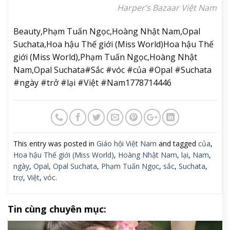
Harper’s Bazaar Việt Nam
Beauty,Phạm Tuấn Ngọc,Hoàng Nhật Nam,Opal
Suchata,Hoa hậu Thế giới (Miss World)Hoa hậu Thế
giới (Miss World),Phạm Tuấn Ngọc,Hoàng Nhật
Nam,Opal Suchata#Sắc #vóc #của #Opal #Suchata
#ngày #trở #lại #Việt #Nam1778714446
This entry was posted in
Giáo hội Việt Nam
and tagged
của
,
Hoa hậu Thế giới (Miss World)
,
Hoàng Nhật Nam
,
lại
,
Nam
,
ngày
,
Opal
,
Opal Suchata
,
Phạm Tuấn Ngọc
,
sắc
,
Suchata
,
trợ
,
Việt
,
vóc
.
Tin cùng chuyên mục: