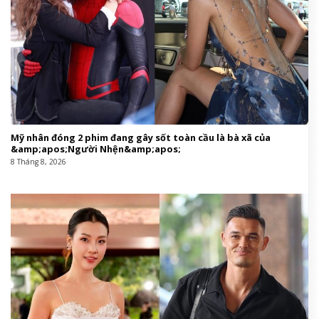
Mỹ nhân đóng 2 phim đang gây sốt toàn cầu là bà xã của
&amp;apos;Người Nhện&amp;apos;
8 Tháng 8, 2026