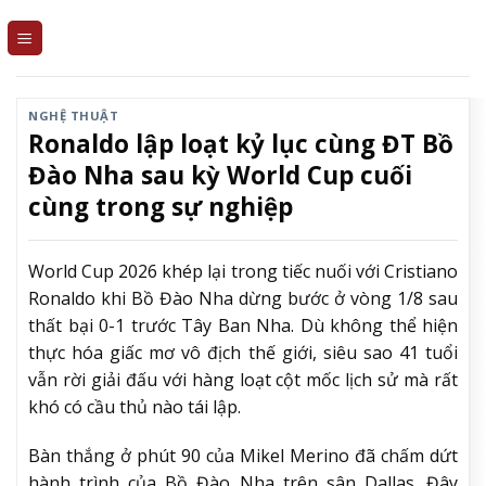
Skip
to
content
NGHỆ THUẬT
Ronaldo lập loạt kỷ lục cùng ĐT Bồ
Đào Nha sau kỳ World Cup cuối
cùng trong sự nghiệp
World Cup 2026 khép lại trong tiếc nuối với Cristiano
Ronaldo khi Bồ Đào Nha dừng bước ở vòng 1/8 sau
thất bại 0-1 trước Tây Ban Nha. Dù không thể hiện
thực hóa giấc mơ vô địch thế giới, siêu sao 41 tuổi
vẫn rời giải đấu với hàng loạt cột mốc lịch sử mà rất
khó có cầu thủ nào tái lập.
Bàn thắng ở phút 90 của Mikel Merino đã chấm dứt
hành trình của Bồ Đào Nha trên sân Dallas. Đây