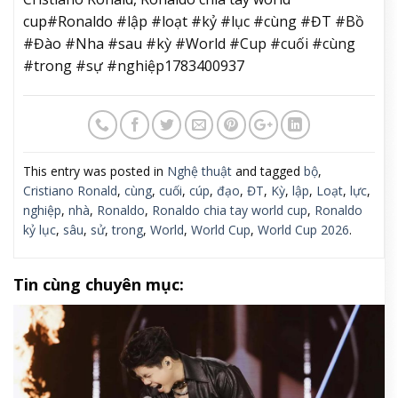
cup#Ronaldo #lập #loạt #kỷ #lục #cùng #ĐT #Bồ
#Đào #Nha #sau #kỳ #World #Cup #cuối #cùng
#trong #sự #nghiệp1783400937
This entry was posted in
Nghệ thuật
and tagged
bộ
,
Cristiano Ronald
,
cùng
,
cuối
,
cúp
,
đạo
,
ĐT
,
Kỳ
,
lập
,
Loạt
,
lực
,
nghiệp
,
nhà
,
Ronaldo
,
Ronaldo chia tay world cup
,
Ronaldo
kỷ lục
,
sâu
,
sử
,
trong
,
World
,
World Cup
,
World Cup 2026
.
Tin cùng chuyên mục: