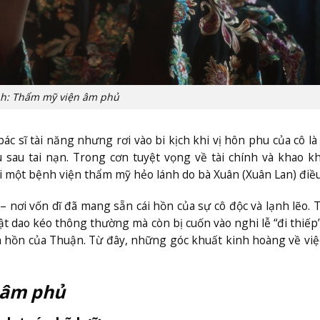
h: Thẩm mỹ viện âm phủ
c sĩ tài năng nhưng rơi vào bi kịch khi vị hôn phu của cô l
 sau tai nạn. Trong cơn tuyệt vọng về tài chính và khao k
ại một bệnh viện thẩm mỹ hẻo lánh do bà Xuân (Xuân Lan) điề
– nơi vốn dĩ đã mang sẵn cái hồn của sự cô độc và lạnh lẽo. T
 dao kéo thông thường mà còn bị cuốn vào nghi lễ “đi thiếp
nh hồn của Thuận. Từ đây, những góc khuất kinh hoàng về vi
 âm phủ