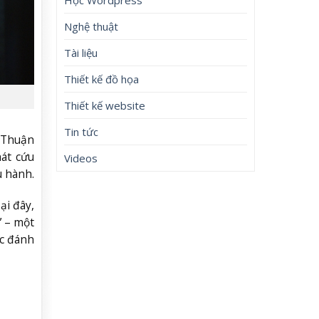
Nghệ thuật
Tài liệu
Thiết kế đồ họa
Thiết kế website
Tin tức
à Thuận
hát cứu
Videos
u hành.
ại đây,
” – một
ệc đánh