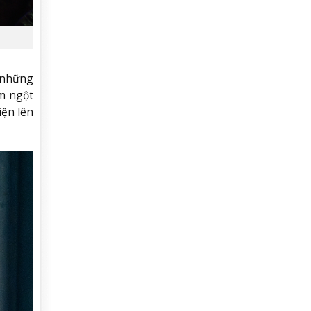
g những
êm ngột
iện lên