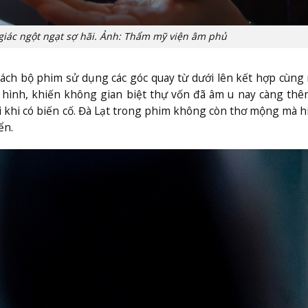
giác ngột ngạt sợ hãi. Ảnh: Thẩm mỹ viện âm phủ
cách bộ phim sử dụng các góc quay từ dưới lên kết hợp cùn
vô hình, khiến không gian biệt thự vốn đã âm u nay càng th
i khi có biến cố. Đà Lạt trong phim không còn thơ mộng mà h
ển.