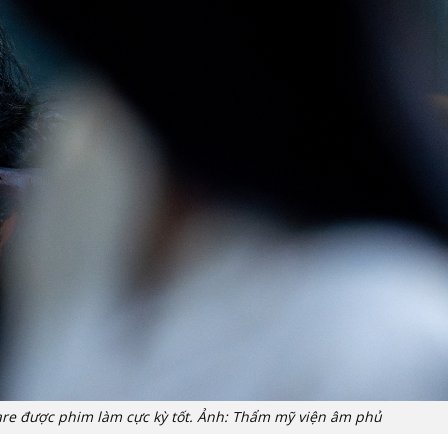
re được phim làm cực kỳ tốt. Ảnh: Thẩm mỹ viện âm phủ