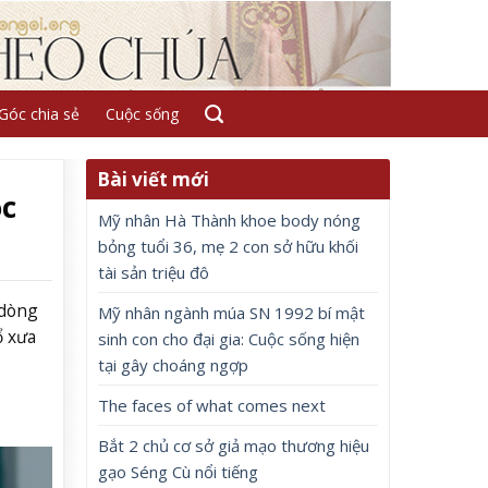
Góc chia sẻ
Cuộc sống
Bài viết mới
ộc
Mỹ nhân Hà Thành khoe body nóng
bỏng tuổi 36, mẹ 2 con sở hữu khối
tài sản triệu đô
 dòng
Mỹ nhân ngành múa SN 1992 bí mật
ổ xưa
sinh con cho đại gia: Cuộc sống hiện
tại gây choáng ngợp
The faces of what comes next
Bắt 2 chủ cơ sở giả mạo thương hiệu
gạo Séng Cù nổi tiếng