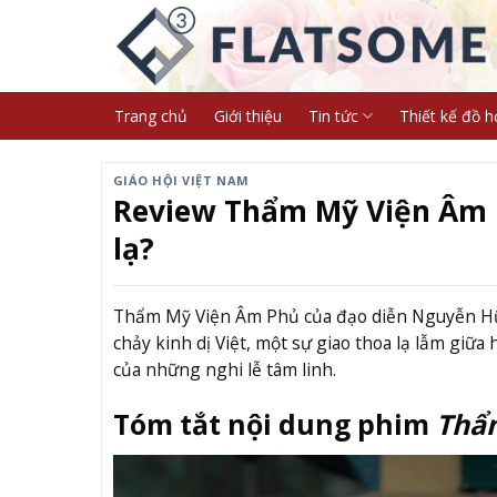
Skip
to
content
Trang chủ
Giới thiệu
Tin tức
Thiết kế đồ h
GIÁO HỘI VIỆT NAM
Review Thẩm Mỹ Viện Âm Ph
lạ?
Thẩm Mỹ Viện Âm Phủ của đạo diễn Nguyễn Hữu
chảy kinh dị Việt, một sự giao thoa lạ lẫm giữ
của những nghi lễ tâm linh.
Tóm tắt nội dung phim
Thẩ