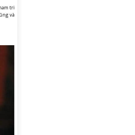
ham tri
hũng và