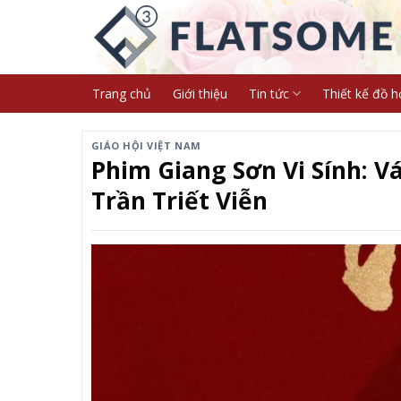
Skip
to
content
Trang chủ
Giới thiệu
Tin tức
Thiết kế đồ h
GIÁO HỘI VIỆT NAM
Phim Giang Sơn Vi Sính: 
Trần Triết Viễn