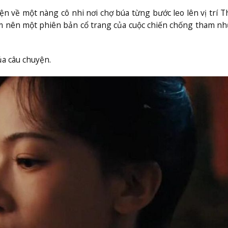
ện về một nàng cô nhi nơi chợ búa từng bước leo lên vị trí T
àm nên một phiên bản cổ trang của cuộc chiến chống tham n
ủa câu chuyện.