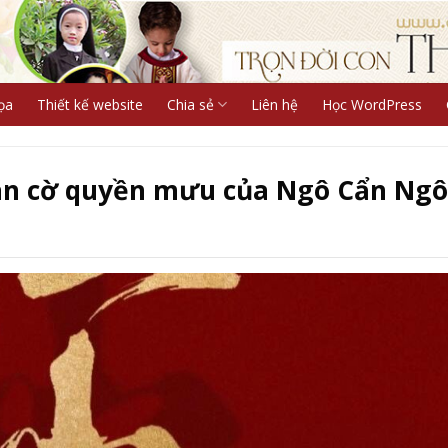
ọa
Thiết kế website
Chia sẻ
Liên hệ
Học WordPress
Ván cờ quyền mưu của Ngô Cẩn Ngô