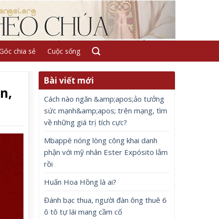
Góc chia sẻ
Cuộc sống
Bài viết mới
n,
Cách nào ngăn &amp;apos;ảo tưởng
sức mạnh&amp;apos; trên mạng, tìm
về những giá trị tích cực?
Mbappé nóng lòng công khai danh
phận với mỹ nhân Ester Expósito lắm
rồi
Huấn Hoa Hồng là ai?
Đánh bạc thua, người đàn ông thuê 6
ô tô tự lái mang cầm cố