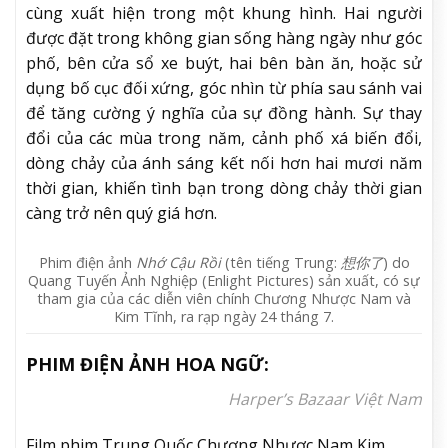
cùng xuất hiện trong một khung hình. Hai người
được đặt trong không gian sống hàng ngày như góc
phố, bên cửa sổ xe buýt, hai bên bàn ăn, hoặc sử
dụng bố cục đối xứng, góc nhìn từ phía sau sánh vai
để tăng cường ý nghĩa của sự đồng hành. Sự thay
đổi của các mùa trong năm, cảnh phố xá biến đổi,
dòng chảy của ánh sáng kết nối hơn hai mươi năm
thời gian, khiến tình bạn trong dòng chảy thời gian
càng trở nên quý giá hơn.
Phim điện ảnh
Nhớ Cậu Rồi
(tên tiếng Trung:
想你了
) do
Quang Tuyến Ảnh Nghiệp (Enlight Pictures) sản xuất, có sự
tham gia của các diễn viên chính Chương Nhược Nam và
Kim Tĩnh, ra rạp ngày 24 tháng 7.
PHIM ĐIỆN ẢNH HOA NGỮ:
Harper’s Bazaar Việt Nam
Film,phim Trung Quốc,Chương Nhược Nam,Kim