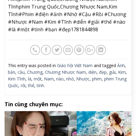
Tĩnhphim Trung Quốc,Chương Nhược Nam,Kim
Tĩnh#Phim #điện #ảnh #Nhớ #Cậu #Rồi #Chương
#Nhược #Nam #Kim #Tĩnh #diễn #giải #thế #nào
#là #một #tình #bạn #đẹp1781844898
This entry was posted in
Giáo hội Việt Nam
and tagged
Ánh
,
bản
,
cầu
,
Chương
,
Chương Nhược Nam
,
diện
,
đẹp
,
giải
,
Kim
,
Kim Tĩnh
,
là
,
một
,
Nam
,
nào
,
nhớ
,
Nhược
,
phim
,
phim Trung
Quốc
,
rối
,
thể
,
tính
.
Tin cùng chuyên mục: