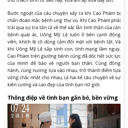
thử thách sinh tử sau này, vừa ấm áp vừa day dứt.
Bước ngoặt của câu chuyện xảy ra khi Cao Phàm bị
chẩn đoán mắc bệnh ung thư vú. Khi Cao Phàm phải
trải qua sự tra tấn cả về thể xác lẫn tinh thần của căn
bệnh quái ác, Uông Mỹ Lệ luôn ở bên cạnh động
viên, khích lệ cô dũng cảm đối mặt với bệnh tật. Và
khi Uông Mỹ Lệ sắp sinh con, tính mạng lâm nguy,
Cao Phàm trên giường bệnh cũng đã dốc hết sức lực
của mình để bảo vệ người bạn thân. Cùng đồng
hành, cùng nương tựa vào nhau, trở thành điểm tựa
vững chắc nhất cho nhau, cả hai kể câu chuyện về sự
kiên cường và cao đẹp của tình bạn nữ giới.
Thông điệp về tình bạn gắn bó, bền vững