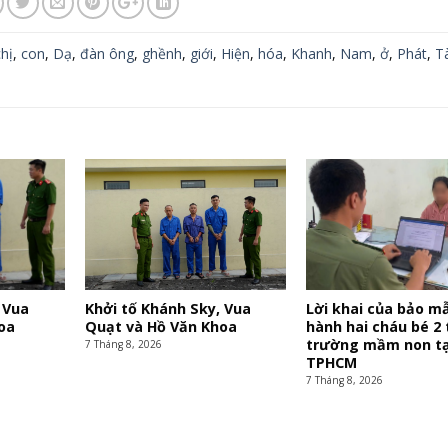
hị
,
con
,
Dạ
,
đàn ông
,
ghềnh
,
giới
,
Hiện
,
hóa
,
Khanh
,
Nam
,
ở
,
Phát
,
Tà
 Vua
Khởi tố Khánh Sky, Vua
Lời khai của bảo m
oa
Quạt và Hồ Văn Khoa
hành hai cháu bé 2 
trường mầm non tạ
7 Tháng 8, 2026
TPHCM
7 Tháng 8, 2026