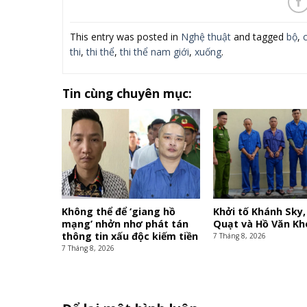
This entry was posted in
Nghệ thuật
and tagged
bộ
,
c
thi
,
thi thể
,
thi thể nam giới
,
xuống
.
Tin cùng chuyên mục:
Không thể để ‘giang hồ
Khởi tố Khánh Sky,
mạng’ nhởn nhơ phát tán
Quạt và Hồ Văn Kh
thông tin xấu độc kiếm tiền
7 Tháng 8, 2026
7 Tháng 8, 2026