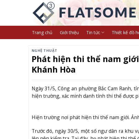
Skip
to
content
Trang chủ
Giới thiệu
Tin tức
Thiết kế đồ h
NGHỆ THUẬT
Phát hiện thi thể nam giớ
Khánh Hòa
Ngày 31/5, Công an phường Bắc Cam Ranh, tỉn
hiện trường, xác minh danh tính thi thể được p
Hiện trường nơi phát hiện thi thể nam giới. Ản
Trước đó, ngày 30/5, một số ngư dân ra khu vự
lên nên kiểm tra. Tại đây, họ phát hiện thi th