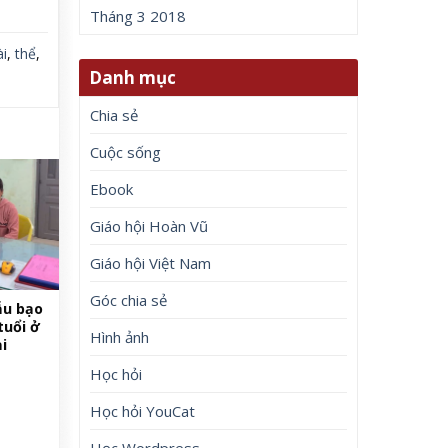
Tháng 3 2018
i
,
thể
,
Danh mục
Chia sẻ
Cuộc sống
Ebook
Giáo hội Hoàn Vũ
Giáo hội Việt Nam
Góc chia sẻ
ẫu bạo
tuổi ở
Hình ảnh
i
Học hỏi
Học hỏi YouCat
Học Wordpress