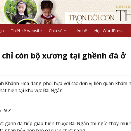
ọa
Thiết kế website
Chia sẻ
Liên hệ
Học WordPress
i chỉ còn bộ xương tại ghềnh đá ở
h Khánh Hòa đang phối hợp với các đơn vị liên quan khám
hát hiện tại khu vực Bãi Ngắn.
h:
N.X
c gành đá tiếp giáp biển thuộc Bãi Ngắn thì ngửi thấy mùi 
ể đã phân hủy nên báo cơ quan chức năng.