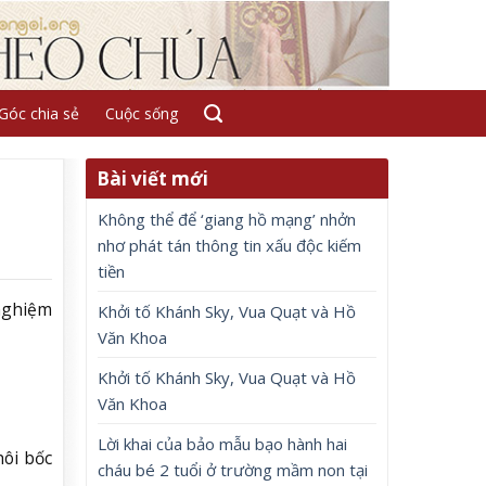
Góc chia sẻ
Cuộc sống
Bài viết mới
Không thể để ‘giang hồ mạng’ nhởn
nhơ phát tán thông tin xấu độc kiếm
tiền
 nghiệm
Khởi tố Khánh Sky, Vua Quạt và Hồ
Văn Khoa
Khởi tố Khánh Sky, Vua Quạt và Hồ
Văn Khoa
Lời khai của bảo mẫu bạo hành hai
hôi bốc
cháu bé 2 tuổi ở trường mầm non tại