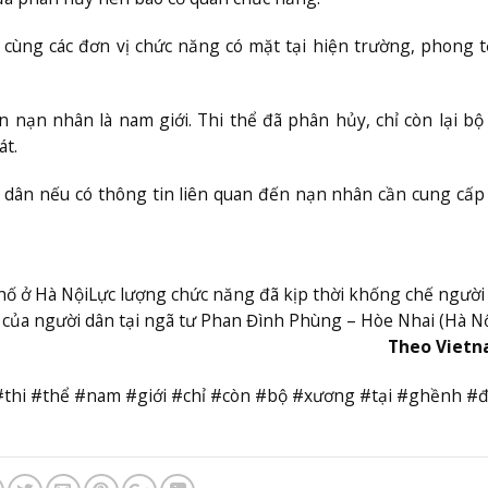
ùng các đơn vị chức năng có mặt tại hiện trường, phong 
n nạn nhân là nam giới. Thi thể đã phân hủy, chỉ còn lại b
t.
ân nếu có thông tin liên quan đến nạn nhân cần cung cấp
hố ở Hà Nội
Lực lượng chức năng đã kịp thời khống chế người
của người dân tại ngã tư Phan Đình Phùng – Hòe Nhai (Hà Nộ
Theo Viet
n #thi #thể #nam #giới #chỉ #còn #bộ #xương #tại #ghềnh #