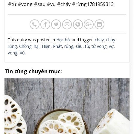
#tử #vong #sau #vụ #cháy #rừng1781959313
This entry was posted in
Học hỏi
and tagged
chay
,
cháy
rừng
,
Chồng
,
hại
,
Hiện
,
Phát
,
rủng
,
sâu
,
từ
,
tử vong
,
vợ
,
vong
,
Vũ
.
Tin cùng chuyên mục: