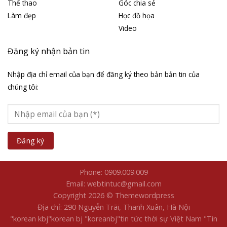
Thể thao
Góc chia sẻ
Làm đẹp
Học đồ họa
Video
Đăng ký nhận bản tin
Nhập địa chỉ email của bạn để đăng ký theo bản bản tin của
chúng tôi:
Phone: 0909.009.009
Email: webtintuc@gmail.com
Copyright 2026 © Themewordpress
Địa chỉ: 290 Nguyễn Trãi, Thanh Xuân, Hà Nội
"korean kbj​
"korean bj
"koreanbj​
"tin tức thời sự Việt Nam
"Tin