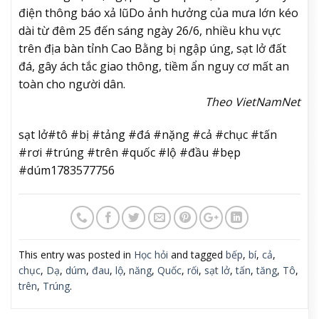
điện thông báo xả lũ
Do ảnh hưởng của mưa lớn kéo
dài từ đêm 25 đến sáng ngày 26/6, nhiều khu vực
trên địa bàn tỉnh Cao Bằng bị ngập úng, sạt lở đất
đá, gây ách tắc giao thông, tiềm ẩn nguy cơ mất an
toàn cho người dân.
Theo VietNamNet
sạt lở#tô #bị #tảng #đá #nặng #cả #chục #tấn
#rơi #trúng #trên #quốc #lộ #đầu #bẹp
#dúm1783577756
This entry was posted in
Học hỏi
and tagged
bếp
,
bí
,
cả
,
chục
,
Dạ
,
dúm
,
đau
,
lộ
,
năng
,
Quốc
,
rối
,
sạt lở
,
tấn
,
tăng
,
Tô
,
trên
,
Trúng
.