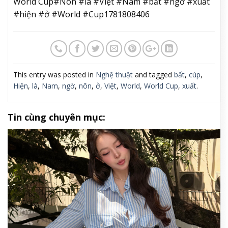
World Cup#Nón #lá #Việt #Nam #bất #ngờ #xuất
#hiện #ở #World #Cup1781808406
This entry was posted in
Nghệ thuật
and tagged
bất
,
cúp
,
Hiện
,
là
,
Nam
,
ngờ
,
nôn
,
ở
,
Việt
,
World
,
World Cup
,
xuất
.
Tin cùng chuyên mục: