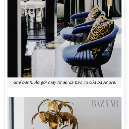
Ghế bành. Áo gối may từ áo da báo cũ của bà Andre.