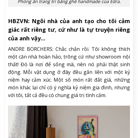
Phòng ăn trang trí bằng ghế handmade của Edra.
HBZVN: Ngôi nhà của anh tạo cho tôi cảm
giác rất riêng tư, cứ như là tự truyện riêng
của anh vậy…
ANDRE BORCHERS: Chắc chắn rồi. Tôi không thích
một căn nhà hoàn hảo, trông cứ như showroom nội
thất! Đó là nơi để sống mà, nên nó phải thật sinh
động. Mỗi vật dụng ở đây đều gắn liền với một kỷ
niệm hay cảm xúc. Một số món rất đắt giá, những
món khác lại chỉ có ý nghĩa kỷ niệm gia đình, nhưng
với tôi, tất cả đều có chung giá trị tình cảm.