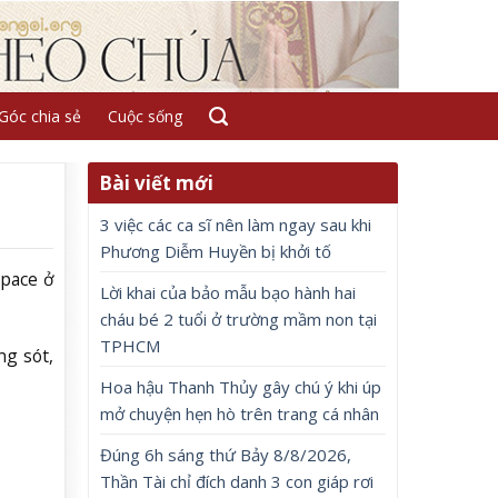
Góc chia sẻ
Cuộc sống
Bài viết mới
3 việc các ca sĩ nên làm ngay sau khi
Phương Diễm Huyền bị khởi tố
pace ở
Lời khai của bảo mẫu bạo hành hai
cháu bé 2 tuổi ở trường mầm non tại
TPHCM
ng sót,
Hoa hậu Thanh Thủy gây chú ý khi úp
mở chuyện hẹn hò trên trang cá nhân
Đúng 6h sáng thứ Bảy 8/8/2026,
Thần Tài chỉ đích danh 3 con giáp rơi