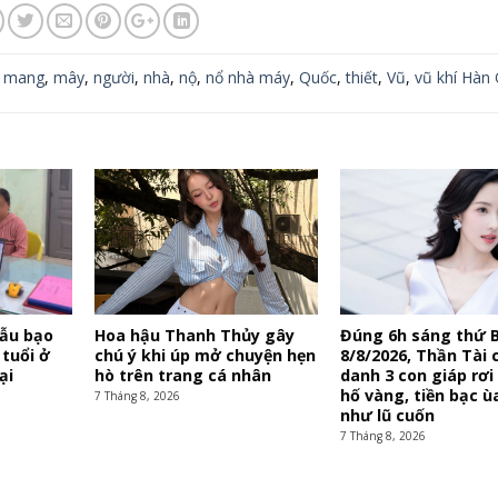
,
mang
,
mây
,
người
,
nhà
,
nộ
,
nổ nhà máy
,
Quốc
,
thiết
,
Vũ
,
vũ khí Hàn
mẫu bạo
Hoa hậu Thanh Thủy gây
Đúng 6h sáng thứ 
 tuổi ở
chú ý khi úp mở chuyện hẹn
8/8/2026, Thần Tài c
ại
hò trên trang cá nhân
danh 3 con giáp rơi
hố vàng, tiền bạc ù
7 Tháng 8, 2026
như lũ cuốn
7 Tháng 8, 2026