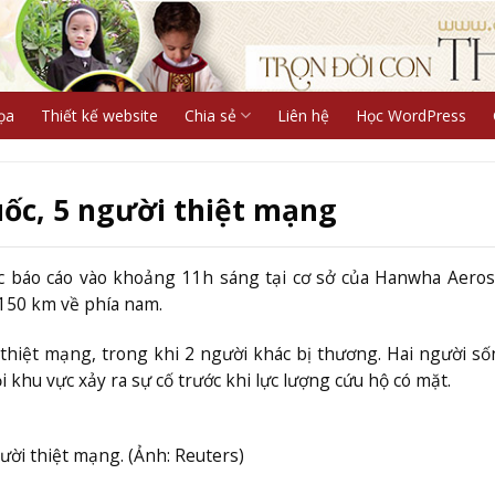
ọa
Thiết kế website
Chia sẻ
Liên hệ
Học WordPress
ốc, 5 người thiệt mạng
c báo cáo vào khoảng 11h sáng tại cơ sở của Hanwha Aeros
150 km về phía nam.
thiệt mạng, trong khi 2 người khác bị thương. Hai người số
 khu vực xảy ra sự cố trước khi lực lượng cứu hộ có mặt.
ời thiệt mạng. (Ảnh: Reuters)