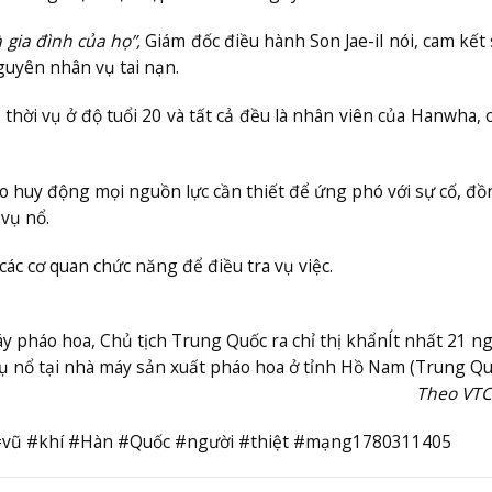
 gia đình của họ”,
Giám đốc điều hành Son Jae-il nói, cam kết
nguyên nhân vụ tai nạn.
ời vụ ở độ tuổi 20 và tất cả đều là nhân viên của Hanwha, 
 huy động mọi nguồn lực cần thiết để ứng phó với sự cố, đồ
vụ nổ.
ác cơ quan chức năng để điều tra vụ việc.
 pháo hoa, Chủ tịch Trung Quốc ra chỉ thị khẩn
Ít nhất 21 n
ụ nổ tại nhà máy sản xuất pháo hoa ở tỉnh Hồ Nam (Trung Qu
Theo VT
#vũ #khí #Hàn #Quốc #người #thiệt #mạng1780311405