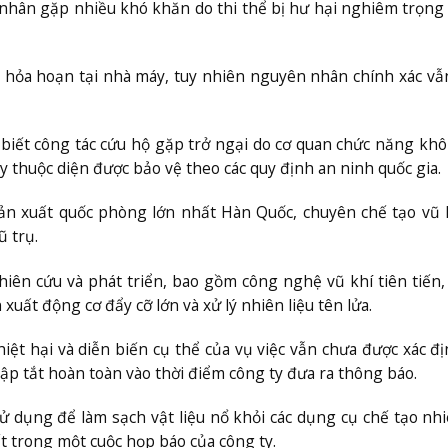
n nhân gặp nhiều khó khăn do thi thể bị hư hại nghiêm trọng
a hỏa hoạn tại nhà máy, tuy nhiên nguyên nhân chính xác v
 biết công tác cứu hộ gặp trở ngại do cơ quan chức năng kh
này thuộc diện được bảo vệ theo các quy định an ninh quốc gia.
n xuất quốc phòng lớn nhất Hàn Quốc, chuyên chế tạo vũ k
 trụ.
iên cứu và phát triển, bao gồm công nghệ vũ khí tiên tiến,
uất động cơ đẩy cỡ lớn và xử lý nhiên liệu tên lửa.
ệt hại và diễn biến cụ thể của vụ việc vẫn chưa được xác đ
ập tắt hoàn toàn vào thời điểm công ty đưa ra thông báo.
 dụng để làm sạch vật liệu nổ khỏi các dụng cụ chế tạo nhi
t trong một cuộc họp báo của công ty.