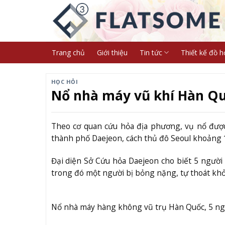
Skip
to
content
Trang chủ
Giới thiệu
Tin tức
Thiết kế đồ h
HỌC HỎI
Nổ nhà máy vũ khí Hàn Qu
Theo cơ quan cứu hỏa địa phương, vụ nổ đượ
thành phố Daejeon, cách thủ đô Seoul khoảng 
Đại diện Sở Cứu hỏa Daejeon cho biết 5 người 
trong đó một người bị bỏng nặng, tự thoát khỏi
Nổ nhà máy hàng không vũ trụ Hàn Quốc, 5 ngư