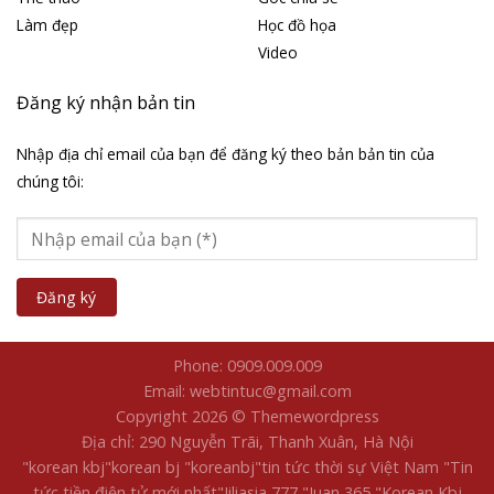
Làm đẹp
Học đồ họa
Video
Đăng ký nhận bản tin
Nhập địa chỉ email của bạn để đăng ký theo bản bản tin của
chúng tôi:
Phone: 0909.009.009
Email: webtintuc@gmail.com
Copyright 2026 © Themewordpress
Địa chỉ: 290 Nguyễn Trãi, Thanh Xuân, Hà Nội
"korean kbj​
"korean bj
"koreanbj​
"tin tức thời sự Việt Nam
"Tin
tức tiền điện tử mới nhất​
"Jiliasia 777
"Juan 365
"Korean Kbj