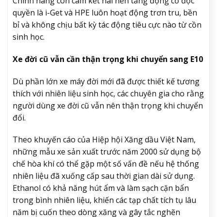
Chính hãng còn cam kết hai nền tảng động cơ độc
quyền là i-Get và HPE luôn hoạt động trơn tru, bền
bỉ và không chịu bất kỳ tác động tiêu cực nào từ cồn
sinh học.
Xe đời cũ vẫn cần thận trọng khi chuyển sang E10
Dù phần lớn xe máy đời mới đã được thiết kế tương
thích với nhiên liệu sinh học, các chuyên gia cho rằng
người dùng xe đời cũ vẫn nên thận trọng khi chuyển
đổi.
Theo khuyến cáo của Hiệp hội Xăng dầu Việt Nam,
những mẫu xe sản xuất trước năm 2000 sử dụng bộ
chế hòa khí có thể gặp một số vấn đề nếu hệ thống
nhiên liệu đã xuống cấp sau thời gian dài sử dụng.
Ethanol có khả năng hút ẩm và làm sạch cặn bẩn
trong bình nhiên liệu, khiến các tạp chất tích tụ lâu
năm bị cuốn theo dòng xăng và gây tắc nghẽn