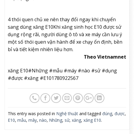
4 thói quen chủ xe nên thay đổi ngay khi chuyển
sang dùng xăng E10
Khi xăng sinh học E10 được sử
dụng rộng rãi, người dùng ô tô và xe máy cần lưu ý
một số thói quen vận hành để xe chạy ổn định, bền
bỉ và tiết kiệm nhiên liệu hơn.
Theo Vietnamnet
xăng E10#Những #mẫu #máy #nào #sử #dụng
#được #xăng #E101780922567
This entry was posted in
Nghệ thuật
and tagged
đúng
,
được
,
E10
,
mẫu
,
mây
,
nào
,
Những
,
sử
,
xăng
,
xăng E10
.