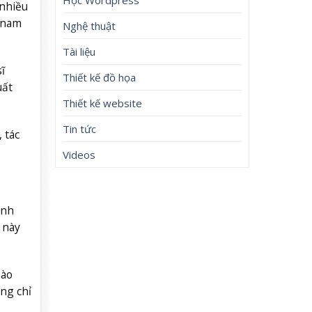
 nhiều
 nam
Nghệ thuật
Tài liệu
ĩ
Thiết kế đồ họa
uất
Thiết kế website
Tin tức
 tác
Videos
ình
 này
nào
ng chỉ