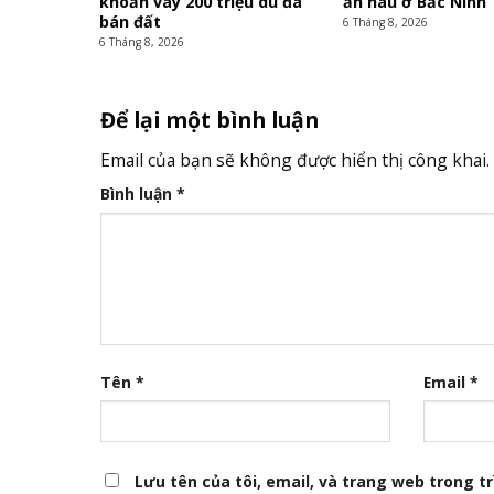
khoản vay 200 triệu dù đã
ẩn náu ở Bắc Ninh
bán đất
6 Tháng 8, 2026
6 Tháng 8, 2026
Để lại một bình luận
Email của bạn sẽ không được hiển thị công khai.
Bình luận
*
Tên
*
Email
*
Lưu tên của tôi, email, và trang web trong trì