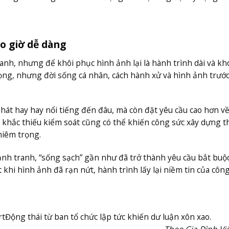
o giờ dễ dàng
anh, nhưng để khôi phục hình ảnh lại là hành trình dài và k
trọng, nhưng đời sống cá nhân, cách hành xử và hình ảnh trướ
át hay hay nổi tiếng đến đâu, mà còn đặt yêu cầu cao hơn về 
 khắc thiếu kiểm soát cũng có thể khiến công sức xây dựng 
hiêm trọng.
 cạnh tranh, “sống sạch” gần như đã trở thành yêu cầu bắt buộ
khi hình ảnh đã rạn nứt, hành trình lấy lại niềm tin của côn
rt
Động thái từ ban tổ chức lập tức khiến dư luận xôn xao.
Theo Gia Đình V