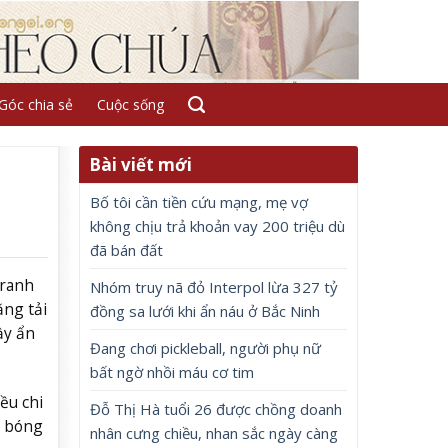
Góc chia sẻ
Cuộc sống
Bài viết mới
Bố tôi cần tiền cứu mạng, mẹ vợ
không chịu trả khoản vay 200 triệu dù
đã bán đất
tranh
Nhóm truy nã đỏ Interpol lừa 327 tỷ
ăng tải
đồng sa lưới khi ẩn náu ở Bắc Ninh
ầy ẩn
Đang chơi pickleball, người phụ nữ
bất ngờ nhồi máu cơ tim
ều chi
Đỗ Thị Hà tuổi 26 được chồng doanh
g bóng
nhân cưng chiều, nhan sắc ngày càng