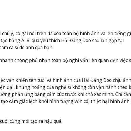
ự chú ý, cô gái nói trên đã xóa toàn bộ hình ảnh và lên tiếng gi
 tạo bằng AI vì quá yêu thích Hải Đăng Doo sau lần gặp tại
m ca sĩ do anh quá bận.
 nhanh chóng phủ nhận toàn bộ nghi vấn liên quan đến việc 
việc vẫn khiến tên tuổi và hình ảnh của Hải Đăng Doo chịu ản
hiện đại, khủng hoảng của nghệ sĩ không còn vận hành theo l
ường phản ứng bằng cảm xúc trước khi chờ xác minh. Chỉ cầ
tạo cảm giác lệch khỏi hình tượng vốn có, thiệt hại hình ảnh
cuối cùng mới tạo ra hậu quả.