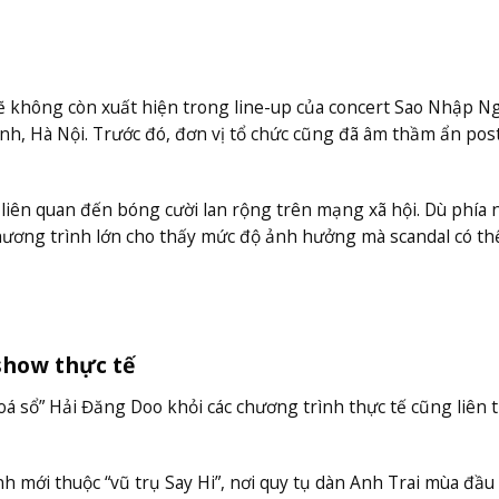
ẽ không còn xuất hiện trong line-up của concert Sao Nhập N
ình, Hà Nội. Trước đó, đơn vị tổ chức cũng đã âm thầm ẩn pos
 liên quan đến bóng cười lan rộng trên mạng xã hội. Dù phía 
 chương trình lớn cho thấy mức độ ảnh hưởng mà scandal có th
 show thực tế
oá sổ” Hải Đăng Doo khỏi các chương trình thực tế cũng liên 
h mới thuộc “vũ trụ Say Hi”, nơi quy tụ dàn Anh Trai mùa đầu 