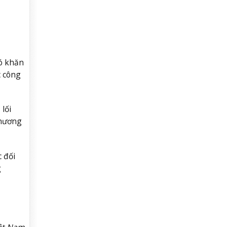
hó khăn
c công
lối
thương
c đối
g
iệt Nam