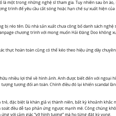
 là một trong những nghệ sĩ tham gia. Tuy nhiên sau ồn ào,
ơng trình để yêu cầu cắt sóng hoặc hạn chế sự xuất hiện của
ng bị réo tên. Dù nhà sản xuất chưa công bố danh sách nghệ s
g fanpage chương trình với mong muốn Hải Đăng Doo không x
xác thực hoàn toàn cũng có thể kéo theo hiệu ứng dây chuyền,
hữu nhiều lợi thế về hình ảnh. Anh được biết đến với ngoại h
 tượng tương đối an toàn. Chính điều đó lại khiến scandal lần
 trẻ, đặc biệt là khán giả vị thành niên, bất kỳ khoảnh khắc 
iểm soát đều dễ tạo phản ứng ngược mạnh mẽ. Công chúng khô
ứng với cảm giác “vỡ hình tượng” mà họ từng đặt kỳ vọng.