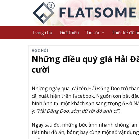
Skip
to
content
Trang chủ
Giới thiệu
Tin tức
Thiết kế đồ h
HỌC HỎI
Những điều quý giá Hải Đ
cười
Những ngày qua, cái tên Hải Đăng Doo trở thàn
cãi xuất hiện trên Facebook. Nguồn cơn bắt đầu
hình ảnh tại một khách sạn sang trọng ở Đà Nẵ
ý:
“Hải Đăng Doo, sớm dữ rồi đó anh ơi”
.
Ngay sau đó, những bức ảnh nhanh chóng lan t
tiết như đồ ăn, bóng bay cùng một số vật dụng