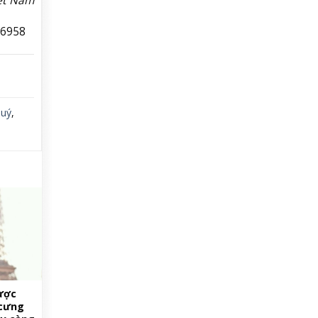
36958
quý
,
được
 cưng