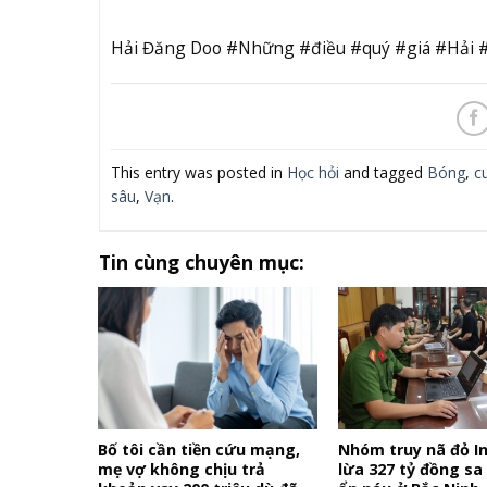
Hải Đăng Doo #Những #điều #quý #giá #Hải
This entry was posted in
Học hỏi
and tagged
Bóng
,
c
sâu
,
Vạn
.
Tin cùng chuyên mục:
Bố tôi cần tiền cứu mạng,
Nhóm truy nã đỏ In
mẹ vợ không chịu trả
lừa 327 tỷ đồng sa 