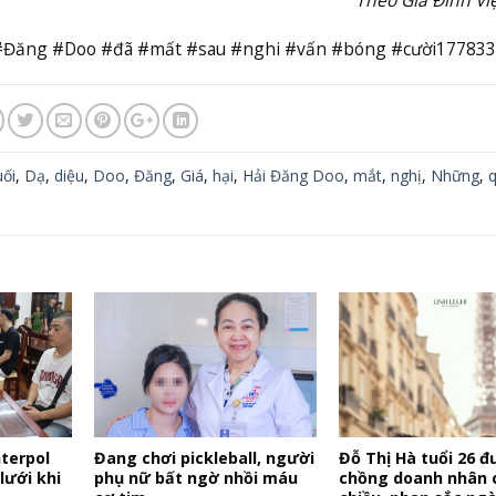
 #Đăng #Doo #đã #mất #sau #nghi #vấn #bóng #cười17783
uối
,
Dạ
,
diệu
,
Doo
,
Đăng
,
Giá
,
hại
,
Hải Đăng Doo
,
mắt
,
nghị
,
Những
,
terpol
Đang chơi pickleball, người
Đỗ Thị Hà tuổi 26 
lưới khi
phụ nữ bất ngờ nhồi máu
chồng doanh nhân