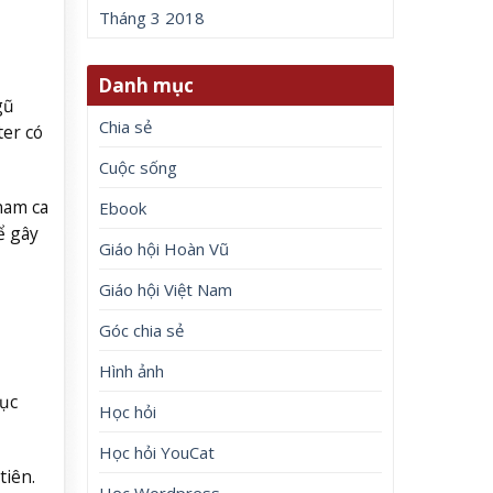
Tháng 3 2018
Danh mục
gũ
Chia sẻ
ter có
Cuộc sống
nam ca
Ebook
ể gây
Giáo hội Hoàn Vũ
Giáo hội Việt Nam
Góc chia sẻ
Hình ảnh
tục
Học hỏi
Học hỏi YouCat
tiên.
Học Wordpress