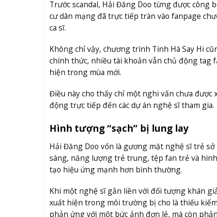
Trước scandal, Hải Đăng Doo từng được công bố
cư dân mạng đã trực tiếp tràn vào fanpage chư
ca sĩ.
Không chỉ vậy, chương trình Tinh Hà Say Hi cũ
chính thức, nhiều tài khoản vẫn chủ động ta
hiện trong mùa mới.
Điều này cho thấy chỉ một nghi vấn chưa được 
động trực tiếp đến các dự án nghệ sĩ tham gia.
Hình tượng “sạch” bị lung lay
Hải Đăng Doo vốn là gương mặt nghệ sĩ trẻ sở 
sáng, năng lượng trẻ trung, tệp fan trẻ và hình
tạo hiệu ứng mạnh hơn bình thường.
Khi một nghệ sĩ gắn liền với đối tượng khán giả
xuất hiện trong môi trường bị cho là thiếu k
phản ứng với một bức ảnh đơn lẻ, mà còn phản 