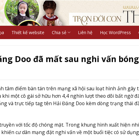
ọa
Thiết kế website
Chia sẻ
Liên hệ
Học WordPress
ăng Doo đã mất sau nghi vấn bóng
h tâm điểm bàn tán trên mạng xã hội sau loạt hình ảnh gây 
 khi một cô gái sở hữu hơn 4,4 nghìn lượt theo dõi bất ngờ đ
ng và trực tiếp tag tên Hải Đăng Doo kèm dòng trạng thái đ
ruyền với tốc độ chóng mặt. Trong khung hình xuất hiện nhi
 khiến cư dân mạng đặt nghi vấn về một buổi tiệc có sử dụn