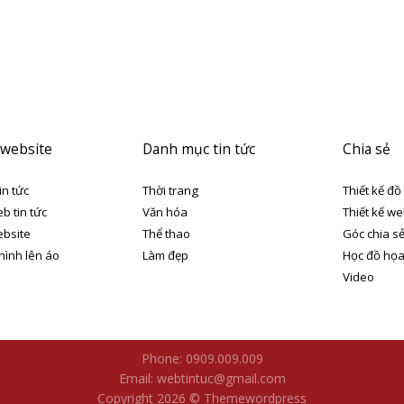
 website
Danh mục tin tức
Chia sẻ
in tức
Thời trang
Thiết kế đồ
eb tin tức
Văn hóa
Thiết kế we
ebsite
Thể thao
Góc chia s
 hình lên áo
Làm đẹp
Học đồ họ
Video
Phone: 0909.009.009
Email: webtintuc@gmail.com
Copyright 2026 © Themewordpress