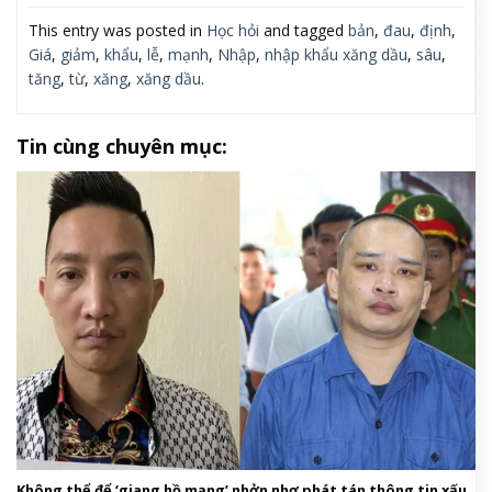
This entry was posted in
Học hỏi
and tagged
bản
,
đau
,
định
,
Giá
,
giảm
,
khẩu
,
lễ
,
mạnh
,
Nhập
,
nhập khẩu xăng dầu
,
sâu
,
tăng
,
từ
,
xăng
,
xăng dầu
.
Tin cùng chuyên mục:
Không thể để ‘giang hồ mạng’ nhởn nhơ phát tán thông tin xấu