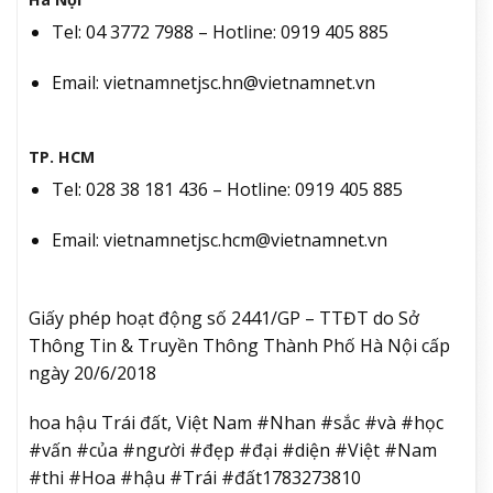
Tel: 04 3772 7988 – Hotline: 0919 405 885
Email: vietnamnetjsc.hn@vietnamnet.vn
TP. HCM
Tel: 028 38 181 436 – Hotline: 0919 405 885
Email: vietnamnetjsc.hcm@vietnamnet.vn
Giấy phép hoạt động số 2441/GP – TTĐT do Sở
Thông Tin & Truyền Thông Thành Phố Hà Nội cấp
ngày 20/6/2018
hoa hậu Trái đất, Việt Nam #Nhan #sắc #và #học
#vấn #của #người #đẹp #đại #diện #Việt #Nam
#thi #Hoa #hậu #Trái #đất1783273810