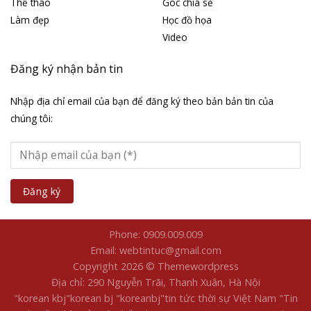
Thể thao
Góc chia sẻ
Làm đẹp
Học đồ họa
Video
Đăng ký nhận bản tin
Nhập địa chỉ email của bạn để đăng ký theo bản bản tin của
chúng tôi:
Phone: 0909.009.009
Email: webtintuc@gmail.com
Copyright 2026 © Themewordpress
Địa chỉ: 290 Nguyễn Trãi, Thanh Xuân, Hà Nội
"korean kbj​
"korean bj
"koreanbj​
"tin tức thời sự Việt Nam
"Tin