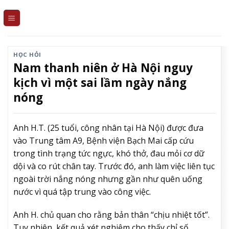
Skip
to
content
HỌC HỎI
Nam thanh niên ở Hà Nội nguy
kịch vì một sai lầm ngày nắng
nóng
Anh H.T. (25 tuổi, công nhân tại Hà Nội) được đưa
vào Trung tâm A9, Bệnh viện Bạch Mai cấp cứu
trong tình trạng tức ngực, khó thở, đau mỏi cơ dữ
dội và co rút chân tay. Trước đó, anh làm việc liên tục
ngoài trời nắng nóng nhưng gần như quên uống
nước vì quá tập trung vào công việc.
Anh H. chủ quan cho rằng bản thân “chịu nhiệt tốt”.
Tuy nhiên, kết quả xét nghiệm cho thấy chỉ số