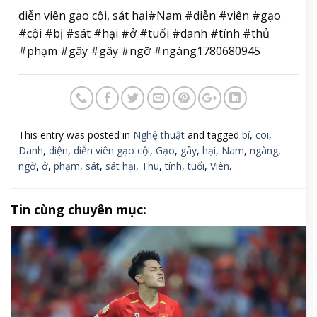
diễn viên gạo cội, sát hại#Nam #diễn #viên #gạo
#cội #bị #sát #hại #ở #tuổi #danh #tính #thủ
#phạm #gây #gây #ngỡ #ngàng1780680945
This entry was posted in
Nghệ thuật
and tagged
bí
,
cõi
,
Danh
,
diện
,
diễn viên gạo cội
,
Gạo
,
gây
,
hại
,
Nam
,
ngàng
,
ngờ
,
ở
,
phạm
,
sát
,
sát hại
,
Thu
,
tính
,
tuổi
,
Viên
.
Tin cùng chuyên mục: