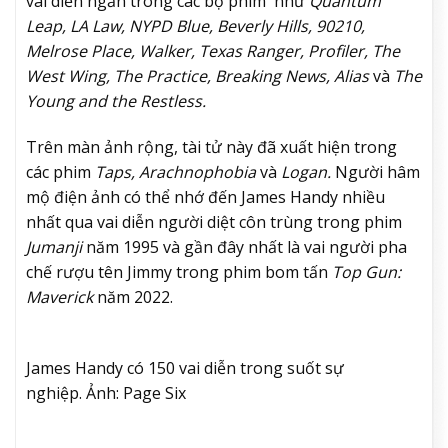
vai diễn ngắn trong các bộ phim như
Quantum
Leap, LA Law, NYPD Blue, Beverly Hills, 90210,
Melrose Place, Walker, Texas Ranger, Profiler, The
West Wing, The Practice, Breaking News, Alias
và
The
Young and the Restless.
Trên màn ảnh rộng, tài tử này đã xuất hiện trong
các phim
Taps, Arachnophobia
và
Logan.
Người hâm
mộ điện ảnh có thể nhớ đến James Handy nhiều
nhất qua vai diễn người diệt côn trùng trong phim
Jumanji
năm 1995 và gần đây nhất là vai người pha
chế rượu tên Jimmy trong phim bom tấn
Top Gun:
Maverick
năm 2022.
James Handy có 150 vai diễn trong suốt sự
nghiệp. Ảnh: Page Six