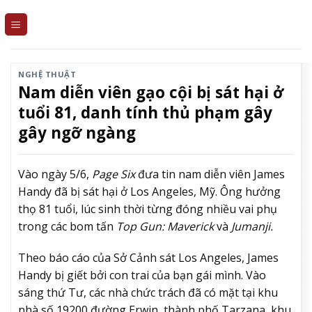
Skip
to
content
NGHỆ THUẬT
Nam diễn viên gạo cội bị sát hại ở
tuổi 81, danh tính thủ phạm gây
gây ngỡ ngàng
Vào ngày 5/6,
Page Six
đưa tin nam diễn viên James
Handy đã bị sát hại ở Los Angeles, Mỹ. Ông hưởng
thọ 81 tuổi, lúc sinh thời từng đóng nhiều vai phụ
trong các bom tấn
Top Gun: Maverick
và
Jumanji.
Theo
báo cáo của
Sở Cảnh sát Los Angeles, James
Handy b
ị giết bởi con trai của bạn gái mình. Vào
sáng thứ Tư, các nhà chức trách đã có mặt tại
khu
nhà số 19200 đường Erwin,
thành phố Tarzana, khu