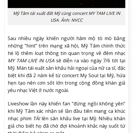
Mỹ Tâm tái xuất đất Mỹ cùng concert MY TAM LIVE IN
USA. Ảnh: NVCC
Sau nhiều ngày khiến người hâm mộ tò mò bằng
những “hint” trên mạng xã hội, Mỹ Tâm chính thức
hé lộ thêm loạt thông tin quan trọng về đêm nhạc
MY TAM LIVE IN USA
sẽ diễn ra vào ngày 7/6 tới tại
Mỹ. Màn tái xuất sân khấu hải ngoại của nữ ca sĩ, đặc
biệt khi đã 2 năm kể từ concert My Soul tại Mỹ, hứa
hẹn tạo nên cơn sốt lớn trong cộng đồng khán giả
yêu nhạc Việt ở nước ngoài.
Liveshow lần này khiến fan “đứng ngồi không yên”
khi Mỹ Tâm xác nhận sẽ lần đầu tiên mang ca khúc
nhạc phim
TÀI
lên sân khấu live tại Mỹ. Nhiều khán
giả cho biết họ đã chờ đợi khoảnh khắc này suốt từ