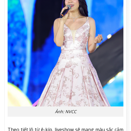
Ảnh: NVCC
Theo tiết lộ từ ê-kíp, liveshow sẽ mang màu sắc cảm