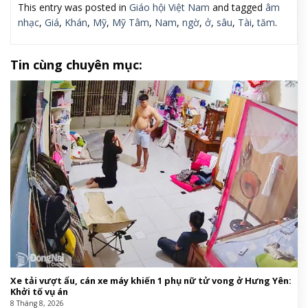
This entry was posted in
Giáo hội Việt Nam
and tagged
âm
nhạc
,
Giá
,
Khán
,
Mỹ
,
Mỹ Tâm
,
Nam
,
ngờ
,
ở
,
sâu
,
Tài
,
tăm
.
Tin cùng chuyên mục:
Xe tải vượt ẩu, cán xe máy khiến 1 phụ nữ tử vong ở Hưng Yên:
Khởi tố vụ án
8 Tháng 8, 2026